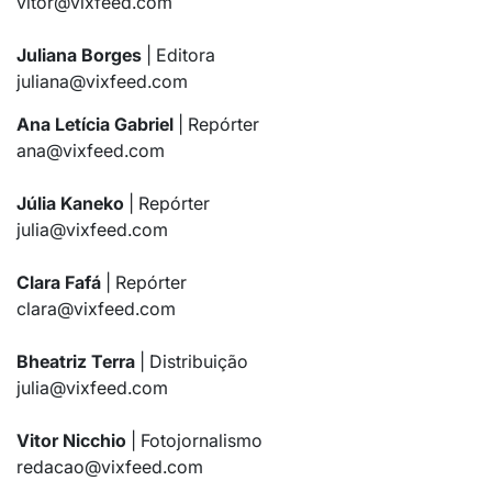
vitor@vixfeed.com
Juliana Borges
| Editora
juliana@vixfeed.com
Ana Letícia Gabriel
| Repórter
ana@vixfeed.com
Júlia Kaneko
| Repórter
julia@vixfeed.com
Clara Fafá
| Repórter
clara@vixfeed.com
Bheatriz Terra
| Distribuição
julia@vixfeed.com
Vitor Nicchio
| Fotojornalismo
redacao@vixfeed.com