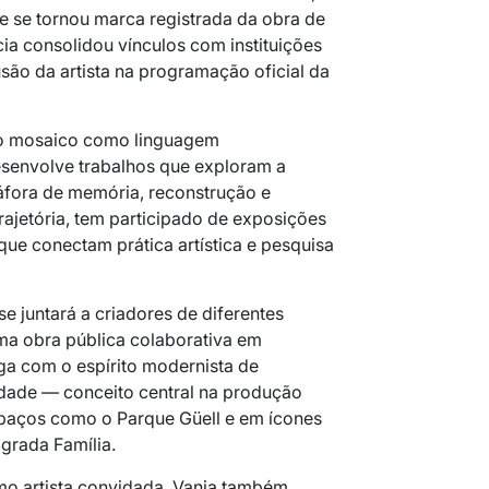
 se tornou marca registrada da obra de
ia consolidou vínculos com instituições
usão da artista na programação oficial da
do mosaico como linguagem
senvolve trabalhos que exploram a
fora de memória, reconstrução e
rajetória, tem participado de exposições
que conectam prática artística e pesquisa
e juntará a criadores de diferentes
ma obra pública colaborativa em
oga com o espírito modernista de
cidade — conceito central na produção
spaços como o Parque Güell e em ícones
grada Família.
mo artista convidada, Vania também