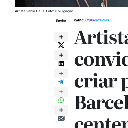
Artista Vania Cáus. Foto: Divulgação
Enviar
CAPA
CULTURA
NOTÍCIAS
Artist
convi
criar 
Barce
cente