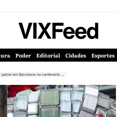
tura
Poder
Editorial
Cidades
Esportes
inel em Barcelona no centenário de Gaudí