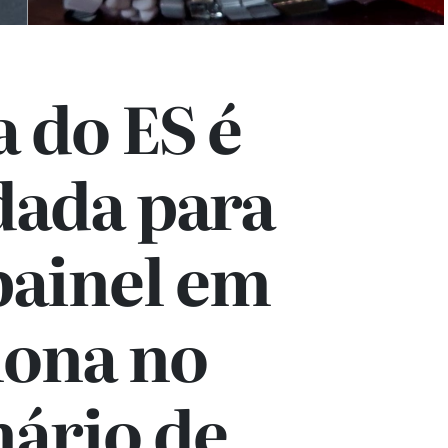
a do ES é
dada para
painel em
lona no
nário de