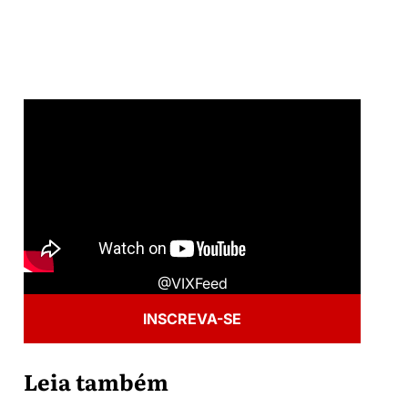
@VIXFeed
INSCREVA-SE
Leia também