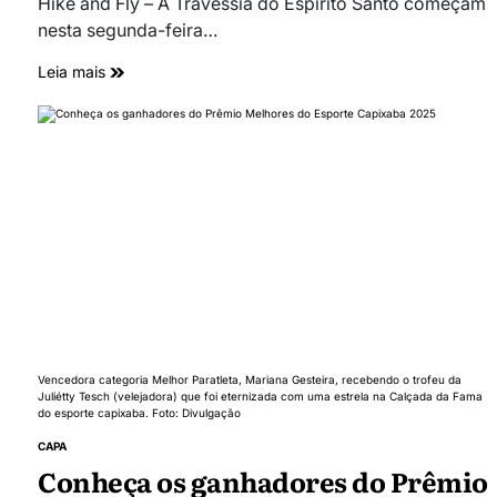
Hike and Fly – A Travessia do Espírito Santo começam
nesta segunda-feira…
Leia mais
Vencedora categoria Melhor Paratleta, Mariana Gesteira, recebendo o trofeu da
Juliétty Tesch (velejadora) que foi eternizada com uma estrela na Calçada da Fama
do esporte capixaba. Foto: Divulgação
CAPA
Conheça os ganhadores do Prêmio