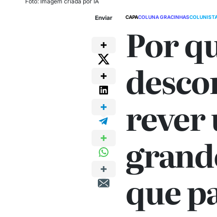
Foto: Imagem criada por IA
Enviar
CAPA
COLUNA GRACINHAS
COLUNIST
Por qu
desco
rever
grand
que p