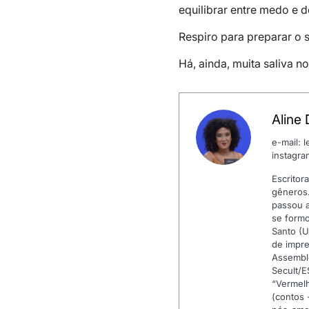
equilibrar entre medo e 
Respiro para preparar o s
Há, ainda, muita saliva n
Aline 
e-mail: 
instagr
Escritora
gêneros.
passou a
se formo
Santo (U
de impre
Assembl
Secult/E
“Vermelh
(contos 