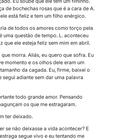
çado. Eu soube que ele tem um filhinho.
a de bochechas rosas que é a cara de A.
ele está feliz e tem um filho enérgico.
egria de todos os amores como torço pela
o é uma questão de tempo. L. aconteceu
iz que ele esteja feliz sem mim em abril.
que morra. Aliás, eu quero que sofra. Eu
ve momento e os olhos dele eram um
 tamanho da cagada. Eu, firme, baixei o
 segui adiante sem dar uma palavra
ertante todo grande amor. Pensando
 bagunçam os que me estragaram.
m ter deixado.
er se não deixasse a vida acontecer? E
estraga segue vivo e eu tentando me