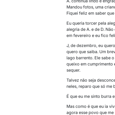
A. continua lindo e engra
Mandou fotos, uma crianç
Fiquei feliz em saber que 
Eu queria torcer pela al
alegria de A. e de D. Nã
em fevereiro e eu fico fel
J, de dezembro, eu quero 
quero que saiba. Um bre
lago barrento. Ele sabe o
queixo em cumprimento e
sequer.
Talvez não seja desconc
neles, reparo que só me
É que eu me sinto burra e
Mas como é que eu ia viv
agora esse povo que me 