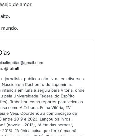
desejo de amor.
alto.
o mundo.
Dias
leiaalinedias@gmail.com
am:
@_alinith
 e jornalista, publicou oito livros em diversos
 Nascida em Cachoeiro do Itapemirim,
 infância em Iúna e seguiu para Vitória, onde
u pela Universidade Federal do Espírito
fes). Trabalhou como repórter para veículos
nsa como A Tribuna, Folha Vitória, TV
eia e Veja. Coordenou a comunicação da
S entre 2019 e 2023. Lançou os livros:
o” (novela - 2012), “Além das pernas”,
- 2015), “A única coisa que fere é manhã