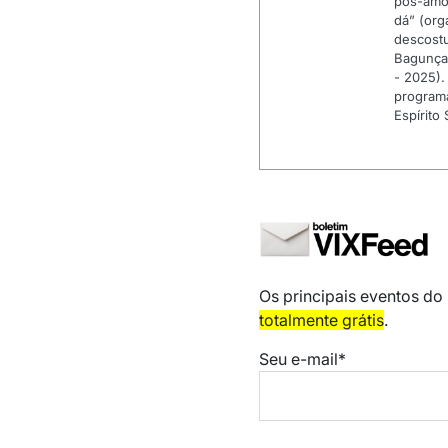
pós-amor
dá” (org
descostu
Bagunça,
- 2025).
programa
Espírito
Os principais eventos do
totalmente grátis
.
Seu e-mail*