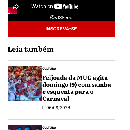
@VIXFeed
INSCREVA-SE
Leia também
CULTURA
Feijoada da MUG agita
domingo (9) com samba
e esquenta para o
Carnaval
06/08/2026
CULTURA