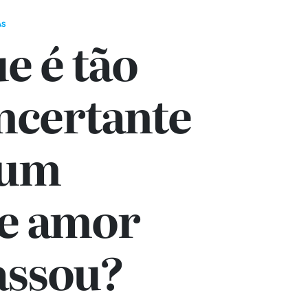
AS
e é tão
ncertante
 um
e amor
assou?