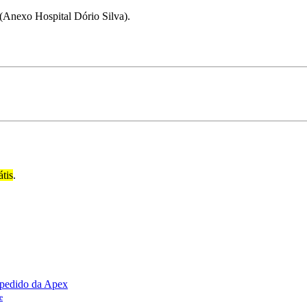
(Anexo Hospital Dório Silva).
átis
.
e