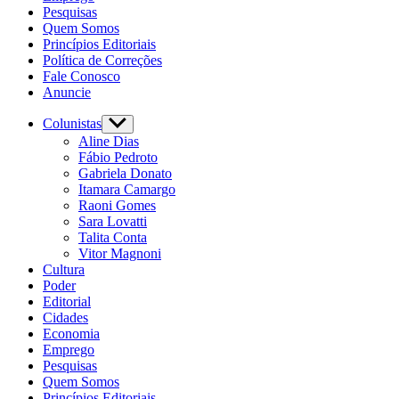
Pesquisas
Quem Somos
Princípios Editoriais
Política de Correções
Fale Conosco
Anuncie
Colunistas
Show
sub
Aline Dias
menu
Fábio Pedroto
Gabriela Donato
Itamara Camargo
Raoni Gomes
Sara Lovatti
Talita Conta
Vitor Magnoni
Cultura
Poder
Editorial
Cidades
Economia
Emprego
Pesquisas
Quem Somos
Princípios Editoriais