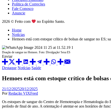
Política de Correções
Fale Conosco
Anuncie
2026 © Feito com
no Espírito Santo.
Home
Notícias
Hemoes está com estoque crítico de bolsas de sangue no ES; s
Doação de sangue no Hemoes. Foto: Divulgação/ Sesa ES
Enviar
Posted
Destaque
Notícias
Saúde
in
Hemoes está com estoque crítico de bolsas
21/12/2025
20/12/2025
Por
Redação VIXFeed
Os estoques de sangue do Centro de Hemoterapia e Hematologia do Esp
período de final de ano. A orientação é atentar-se aos horários de fu