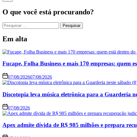
O que você está procurando?
Pesquisar
por:
Em alta
Fucape, Folha Business e mais 170 empresas: quem e
07/08/2026
07/08/2026
Discotopia leva música eletrônica para a Guarderia ne
07/08/2026
Apex admite dívida de R$ 985 milhões e prepara recu