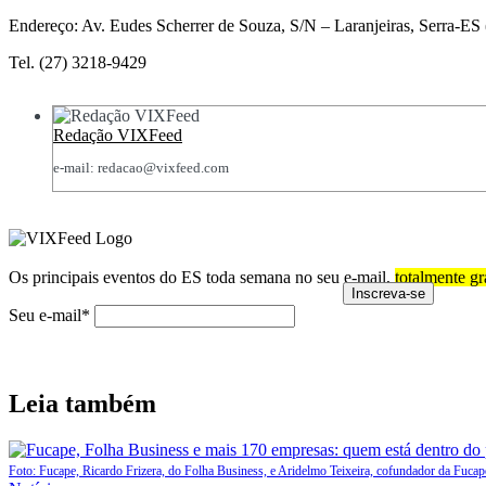
Endereço: Av. Eudes Scherrer de Souza, S/N – Laranjeiras, Serra-ES 
Tel. (27) 3218-9429
Redação VIXFeed
e-mail: redacao@vixfeed.com
Os principais eventos do ES toda semana no seu e-mail,
totalmente gr
Seu e-mail*
Leia também
Foto: Fucape, Ricardo Frizera, do Folha Business, e Aridelmo Teixeira, cofundador da Fucap