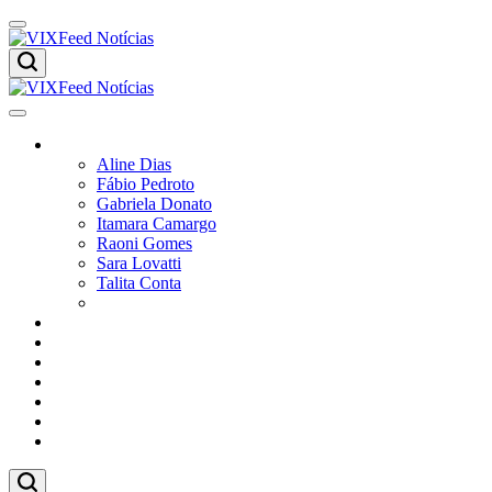
Skip
to
content
VIXFeed
Notícias
VIXFeed
Colunistas
Notícias
Aline Dias
Fábio Pedroto
Gabriela Donato
Itamara Camargo
Raoni Gomes
Sara Lovatti
Talita Conta
Vitor Magnoni
Cultura
Poder
Editorial
Cidades
Esportes
Economia
Pesquisas