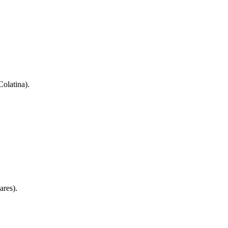
olatina).
ares).