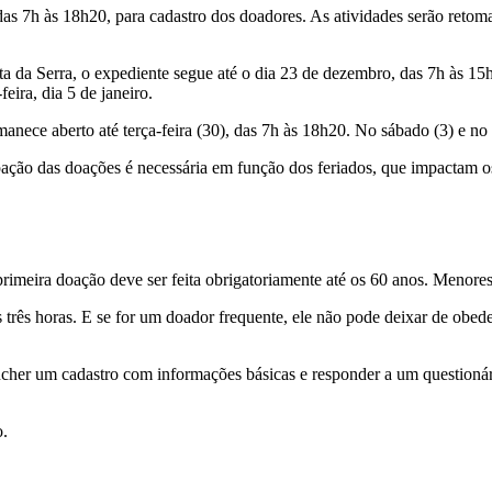
 das 7h às 18h20, para cadastro dos doadores. As atividades serão ret
a da Serra, o expediente segue até o dia 23 de dezembro, das 7h às 15
eira, dia 5 de janeiro.
nece aberto até terça-feira (30), das 7h às 18h20. No sábado (3) e n
ção das doações é necessária em função dos feriados, que impactam os
 primeira doação deve ser feita obrigatoriamente até os 60 anos. Menor
 três horas. E se for um doador frequente, ele não pode deixar de obed
cher um cadastro com informações básicas e responder a um questionári
o.