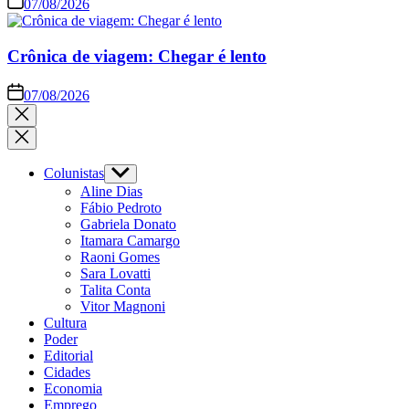
07/08/2026
Crônica de viagem: Chegar é lento
07/08/2026
Close
search
Colunistas
Show
sub
Aline Dias
menu
Fábio Pedroto
Gabriela Donato
Itamara Camargo
Raoni Gomes
Sara Lovatti
Talita Conta
Vitor Magnoni
Cultura
Poder
Editorial
Cidades
Economia
Emprego