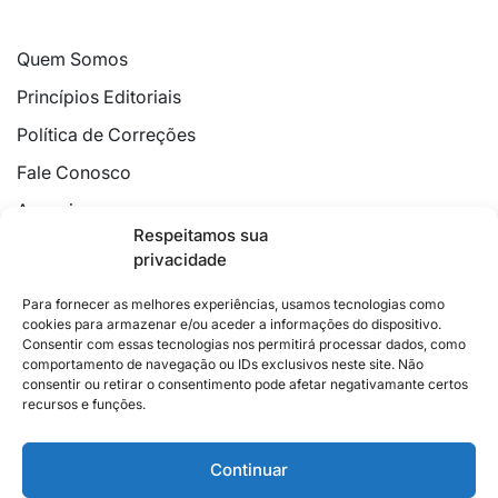
Quem Somos
Princípios Editoriais
Política de Correções
Fale Conosco
Anuncie
Respeitamos sua
Política de Cookies
privacidade
Declaração de Privacidade
Para fornecer as melhores experiências, usamos tecnologias como
cookies para armazenar e/ou aceder a informações do dispositivo.
Consentir com essas tecnologias nos permitirá processar dados, como
comportamento de navegação ou IDs exclusivos neste site. Não
consentir ou retirar o consentimento pode afetar negativamante certos
recursos e funções.
2026 © Feito com
no Espírito Santo.
Colunistas
Cultura
Poder
Editorial
Cidades
Esportes
Continuar
Economia
Pesquisas