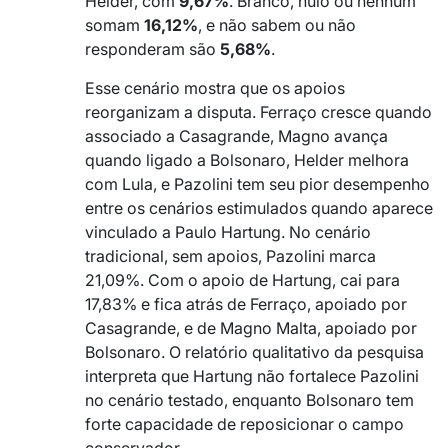
Helder, com
9,67%
. Branco, nulo ou nenhum
somam
16,12%
, e não sabem ou não
responderam são
5,68%
.
Esse cenário mostra que os apoios
reorganizam a disputa. Ferraço cresce quando
associado a Casagrande, Magno avança
quando ligado a Bolsonaro, Helder melhora
com Lula, e Pazolini tem seu pior desempenho
entre os cenários estimulados quando aparece
vinculado a Paulo Hartung. No cenário
tradicional, sem apoios, Pazolini marca
21,09%. Com o apoio de Hartung, cai para
17,83% e fica atrás de Ferraço, apoiado por
Casagrande, e de Magno Malta, apoiado por
Bolsonaro. O relatório qualitativo da pesquisa
interpreta que Hartung não fortalece Pazolini
no cenário testado, enquanto Bolsonaro tem
forte capacidade de reposicionar o campo
conservador.