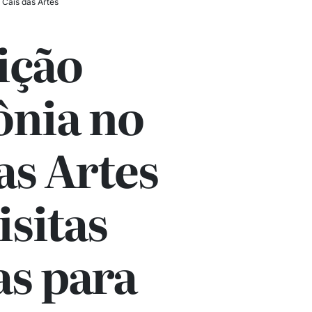
 Cais das Artes
ição
nia no
as Artes
isitas
as para