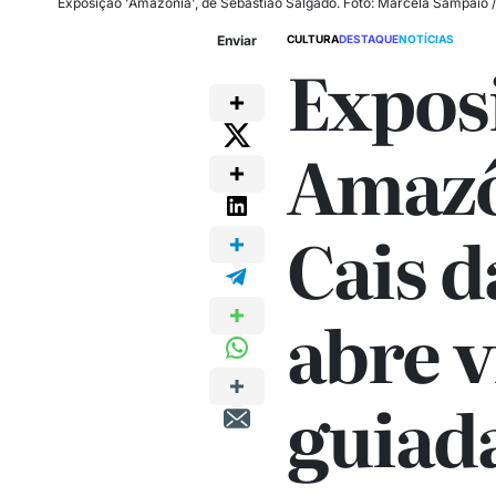
Exposição 'Amazônia', de Sebastião Salgado. Foto: Marcela Sampaio /
Enviar
CULTURA
DESTAQUE
NOTÍCIAS
Expos
Amazô
Cais d
abre v
guiad