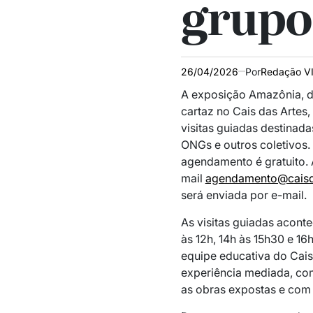
grupo
26/04/2026
Por
Redação V
A exposição
Amazônia
, 
cartaz no
Cais das Artes
,
visitas guiadas destinada
ONGs e outros coletivos.
agendamento é gratuito. A
mail
agendamento@caisda
será enviada por e-mail.
As visitas guiadas aconte
às 12h, 14h às 15h30 e 1
equipe educativa do Cais
experiência mediada, co
as obras expostas e com 