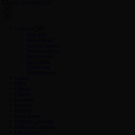
08/08/2026
08/08/2026
Colunistas
Aline Dias
Fábio Pedroto
Gabriela Donato
Itamara Camargo
Raoni Gomes
Sara Lovatti
Talita Conta
Vitor Magnoni
Cultura
Poder
Editorial
Cidades
Economia
Emprego
Pesquisas
Quem Somos
Princípios Editoriais
Política de Correções
Fale Conosco