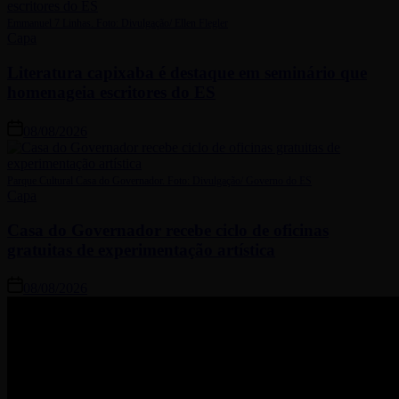
Emmanuel 7 Linhas. Foto: Divulgação/ Ellen Flegler
Capa
Literatura capixaba é destaque em seminário que
homenageia escritores do ES
08/08/2026
Parque Cultural Casa do Governador. Foto: Divulgação/ Governo do ES
Capa
Casa do Governador recebe ciclo de oficinas
gratuitas de experimentação artística
08/08/2026