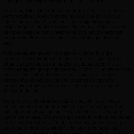
cama, que seja do signo de escorpião e ame cachorros.
Ter pré-requisitos não é ruim, pelo contrário; é da nossa natureza
querer o melhor e desejar uma vida que faça sentido ao lado de
alguém interessante. O problema é a nossa gigantesca hipocrisia,
porque, enquanto montamos essa tabela criteriosa, esquecemos de
olhar para o espelho com o mesmíssimo tom, sem nos perguntar
com honestidade se preenchemos esses atributos que buscamos no
outro.
Você quer alguém que leia, mas qual foi o último livro que
terminou? Você quer alguém que te dê flores, mas quando foi a
última vez que comprou um buquê para enfeitar a própria casa?
Você quer alguém que te conheça, mas… como? — se nem você se
conhece. Não é sobre, de repente, virar a melhor criatura do
universo, mas reconhecer, enquanto exigimos um repertório
humanamente impossível de um desconhecido, o que estamos
oferecendo de volta.
O amor que vai chegar na sua vida, se é que ele precisa chegar,
também tem uma lista do outro lado com suas preferências. Mas,
mais importante do que qualquer requisito, ele precisa encontrar
alguém que se baste. Uma pessoa que, se ele for embora, vai chorar
por duas horas (justíssimo; afinal, não há mal algum em sofrer por
aquilo que foi bom), mas depois vai levantar, preparar um café,
ouvir suas músicas, responder às mensagens atrasadas, encontrar os