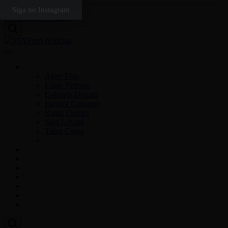
Siga no Instagram
Colunistas
Aline Dias
Fábio Pedroto
Gabriela Donato
Itamara Camargo
Raoni Gomes
Sara Lovatti
Talita Conta
Vitor Magnoni
Cultura
Poder
Editorial
Cidades
Esportes
Economia
Pesquisas