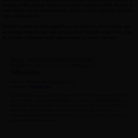
amigos, voltar para as coisas que sempre fizeram sentido. Porque a
vida dela já era interessante antes. Porque o amor não veio salvá-la;
veio acompanhá-la.
Quando a gente se torna alguém que se sustenta, que se cuida, que
se escolhe, entende que não precisa correr atrás de exigências; elas
se alinham e acabam vindo naturalmente ao nosso encontro.
Talita Conta
e-mail: tcfilmesemarketing@gmail.com
instagram:
@talitaconta
Talita Conta é uma cronista que, através do seu olhar sensível e afiado,
escreve sobre o amor contemporâneo com doses ácidas de reflexão. É
natural de São Paulo, mas Capixaba de coração. Na vida real, prefere o
aconchego da luz amarela, o rastro de perfumes doces, e possui a
curiosa habilidade de abrir a vida inteira para o motorista do Uber em
apenas 10 minutos de corrida.