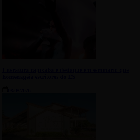
Literatura capixaba é destaque em seminário que
homenageia escritores do ES
08/08/2026