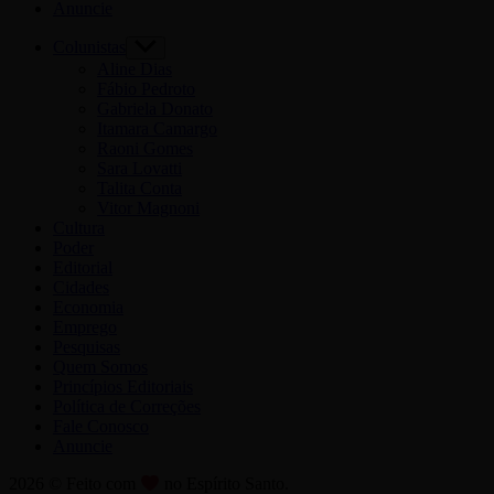
Anuncie
Colunistas
Aline Dias
Fábio Pedroto
Gabriela Donato
Itamara Camargo
Raoni Gomes
Sara Lovatti
Talita Conta
Vitor Magnoni
Cultura
Poder
Editorial
Cidades
Economia
Emprego
Pesquisas
Quem Somos
Princípios Editoriais
Política de Correções
Fale Conosco
Anuncie
2026 © Feito com
no Espírito Santo.