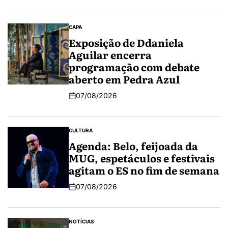
CAPA
Exposição de Ddaniela
Aguilar encerra
programação com debate
aberto em Pedra Azul
07/08/2026
CULTURA
Agenda: Belo, feijoada da
MUG, espetáculos e festivais
agitam o ES no fim de semana
07/08/2026
NOTÍCIAS