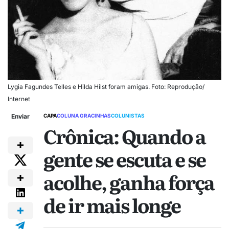
Lygia Fagundes Telles e Hilda Hilst foram amigas. Foto: Reprodução/
Internet
Enviar
CAPA
COLUNA GRACINHAS
COLUNISTAS
Crônica: Quando a
gente se escuta e se
acolhe, ganha força
de ir mais longe