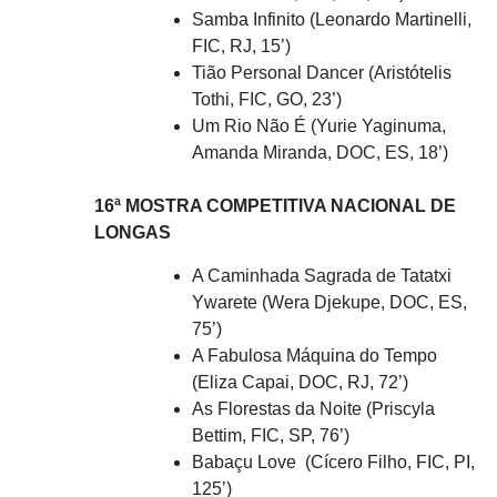
Samba Infinito (Leonardo Martinelli,
FIC, RJ, 15’)
Tião Personal Dancer (Aristótelis
Tothi, FIC, GO, 23’)
Um Rio Não É (Yurie Yaginuma,
Amanda Miranda, DOC, ES, 18’)
16ª MOSTRA COMPETITIVA NACIONAL DE
LONGAS
A Caminhada Sagrada de Tatatxi
Ywarete (Wera Djekupe, DOC, ES,
75’)
A Fabulosa Máquina do Tempo
(Eliza Capai, DOC, RJ, 72’)
As Florestas da Noite (Priscyla
Bettim, FIC, SP, 76’)
Babaçu Love (Cícero Filho, FIC, PI,
125’)