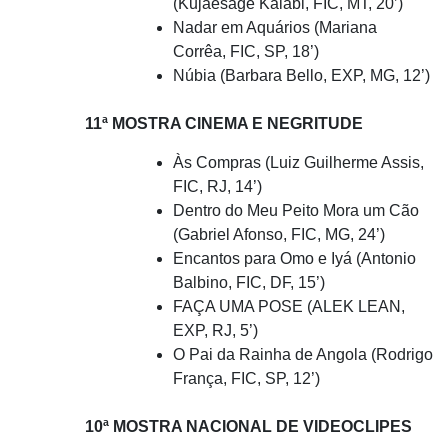
(Kujãesage Kaiabi, FIC, MT, 20’)
Nadar em Aquários (Mariana
Corrêa, FIC, SP, 18’)
Núbia (Barbara Bello, EXP, MG, 12’)
11ª MOSTRA CINEMA E NEGRITUDE
Às Compras (Luiz Guilherme Assis,
FIC, RJ, 14’)
Dentro do Meu Peito Mora um Cão
(Gabriel Afonso, FIC, MG, 24’)
Encantos para Omo e Iyá (Antonio
Balbino, FIC, DF, 15’)
FAÇA UMA POSE (ALEK LEAN,
EXP, RJ, 5’)
O Pai da Rainha de Angola (Rodrigo
França, FIC, SP, 12’)
10ª MOSTRA NACIONAL DE VIDEOCLIPES