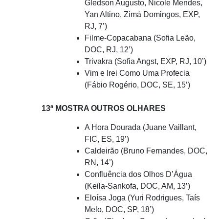
Gledson Augusto, Nicole Mendes,
Yan Altino, Zimá Domingos, EXP,
RJ, 7’)
Filme-Copacabana (Sofia Leão,
DOC, RJ, 12’)
Trivakra (Sofia Angst, EXP, RJ, 10’)
Vim e Irei Como Uma Profecia
(Fábio Rogério, DOC, SE, 15’)
13ª MOSTRA OUTROS OLHARES
A Hora Dourada (Juane Vaillant,
FIC, ES, 19’)
Caldeirão (Bruno Fernandes, DOC,
RN, 14’)
Confluência dos Olhos D’Água
(Keila-Sankofa, DOC, AM, 13’)
Eloísa Joga (Yuri Rodrigues, Taís
Melo, DOC, SP, 18’)