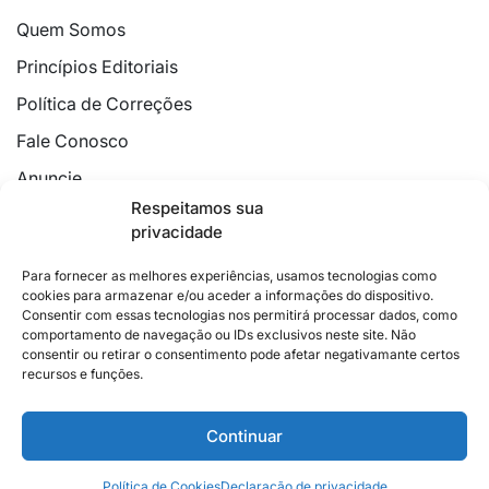
Quem Somos
Princípios Editoriais
Política de Correções
Fale Conosco
Anuncie
Respeitamos sua
Política de Cookies
privacidade
Declaração de Privacidade
Para fornecer as melhores experiências, usamos tecnologias como
cookies para armazenar e/ou aceder a informações do dispositivo.
Consentir com essas tecnologias nos permitirá processar dados, como
comportamento de navegação ou IDs exclusivos neste site. Não
consentir ou retirar o consentimento pode afetar negativamante certos
recursos e funções.
2026 © Feito com
no Espírito Santo.
Colunistas
Cultura
Poder
Editorial
Cidades
Esportes
Continuar
Economia
Pesquisas
Siga no Instagram
Política de Cookies
Declaração de privacidade