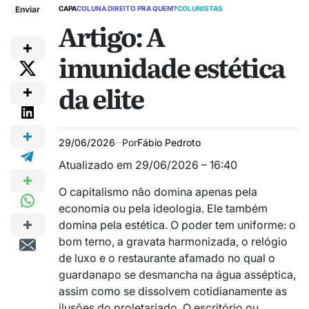
Enviar
CAPA
COLUNA DIREITO PRA QUEM?
COLUNISTAS
Artigo: A
imunidade estética
da elite
29/06/2026
Por
Fábio Pedroto
Atualizado em 29/06/2026 – 16:40
O capitalismo não domina apenas pela
economia ou pela ideologia. Ele também
domina pela estética. O poder tem uniforme: o
bom terno, a gravata harmonizada, o relógio
de luxo e o restaurante afamado no qual o
guardanapo se desmancha na água asséptica,
assim como se dissolvem cotidianamente as
ilusões do proletariado. O escritório ou