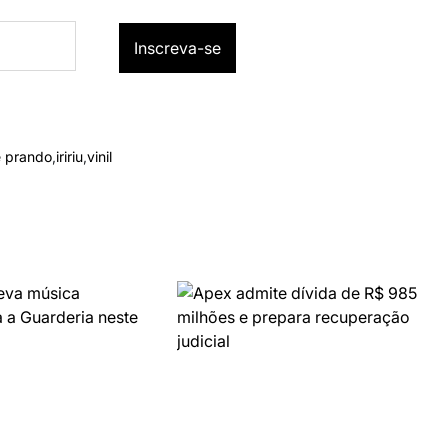
 prando
,
iririu
,
vinil