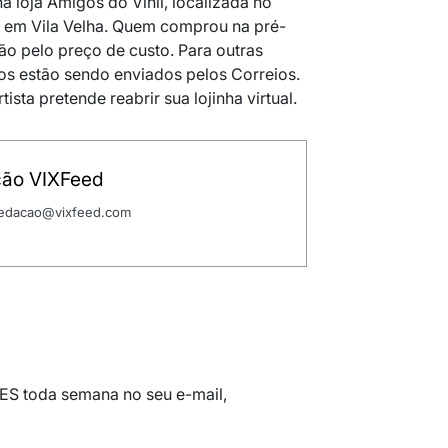
 na loja Amigos do Vinil, localizada no
, em Vila Velha. Quem comprou na pré-
ão pelo preço de custo. Para outras
cos estão sendo enviados pelos Correios.
ista pretende reabrir sua lojinha virtual.
ão VIXFeed
 redacao@vixfeed.com
 ES toda semana no seu e-mail,