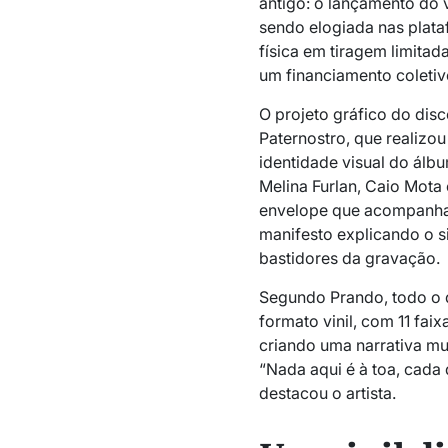
antigo: o lançamento do 
sendo elogiada nas plata
física em tiragem limitad
um financiamento coletiv
O projeto gráfico do disc
Paternostro, que realizo
identidade visual do álbu
Melina Furlan, Caio Mota
envelope que acompanham 
manifesto explicando o s
bastidores da gravação.
Segundo Prando, todo o d
formato vinil, com 11 faix
criando uma narrativa mu
“Nada aqui é à toa, cada
destacou o artista.