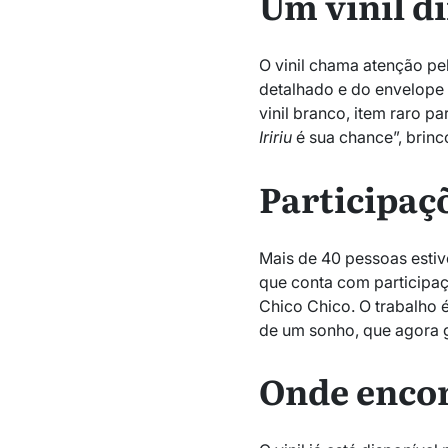
Um vinil d
O vinil chama atenção pe
detalhado e do envelope 
vinil branco, item raro p
Iririu
é sua chance”, brinc
Participaç
Mais de 40 pessoas esti
que conta com participaç
Chico Chico. O trabalho 
de um sonho, que agora g
Onde enco