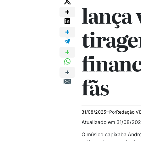
lança 
tirage
finan
fãs
31/08/2025
Por
Redação VI
Atualizado em 31/08/202
O músico capixaba André