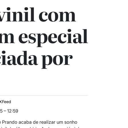
vinil com
m especial
ciada por
XFeed
5 – 12:59
 Prando acaba de realizar um sonho