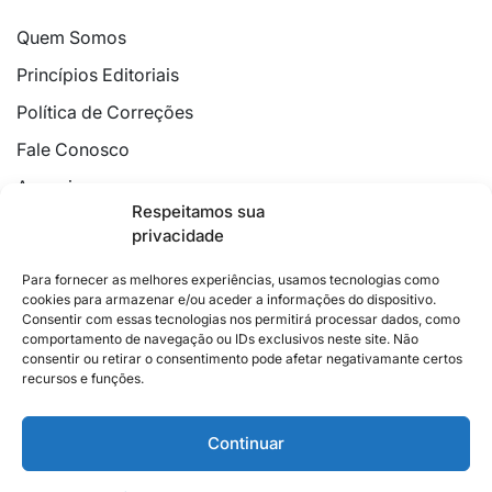
Quem Somos
Princípios Editoriais
Política de Correções
Fale Conosco
Anuncie
Respeitamos sua
Política de Cookies
privacidade
Declaração de Privacidade
Para fornecer as melhores experiências, usamos tecnologias como
cookies para armazenar e/ou aceder a informações do dispositivo.
Consentir com essas tecnologias nos permitirá processar dados, como
comportamento de navegação ou IDs exclusivos neste site. Não
consentir ou retirar o consentimento pode afetar negativamante certos
recursos e funções.
2026 © Feito com
no Espírito Santo.
Colunistas
Cultura
Poder
Editorial
Cidades
Esportes
Continuar
Economia
Pesquisas