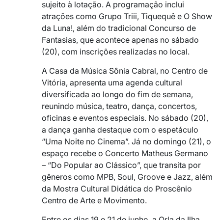
sujeito à lotação. A programação inclui
atrações como
Grupo Triii
,
Tiquequê
e
O Show
da Luna!
, além do tradicional Concurso de
Fantasias, que acontece apenas no sábado
(20), com inscrições realizadas no local.
A
Casa da Música Sônia Cabral
, no Centro de
Vitória, apresenta uma agenda cultural
diversificada ao longo do fim de semana,
reunindo música, teatro, dança, concertos,
oficinas e eventos especiais. No sábado (20),
a dança ganha destaque com o espetáculo
“Uma Noite no Cinema”. Já no domingo (21), o
espaço recebe o Concerto Matheus Germano
– “Do Popular ao Clássico”, que transita por
gêneros como MPB, Soul, Groove e Jazz, além
da Mostra Cultural Didática do
Proscênio
Centro de Arte e Movimento
.
Entre os dias 19 e 21 de junho, a
Orla da Ilha