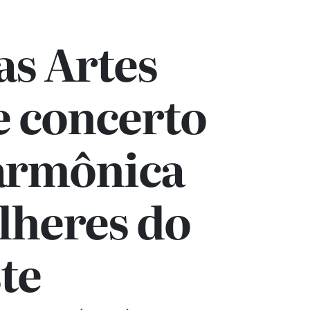
as Artes
e concerto
larmônica
lheres do
te