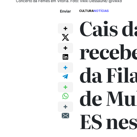
Concerto da Femes em Vitória. Foto: Vikki Dessaune/ @vikkd
Enviar
CULTURA
NOTÍCIAS
Cais d
receb
da Fi
de Mu
ES nes