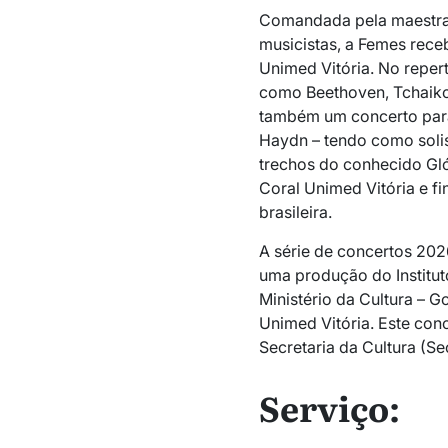
Comandada pela maestra 
musicistas, a Femes rec
Unimed Vitória. No reper
como Beethoven, Tchaiko
também um concerto para
Haydn – tendo como solis
trechos do conhecido Gló
Coral Unimed Vitória e f
brasileira.
A série de concertos 2026
uma produção do Institut
Ministério da Cultura – G
Unimed Vitória. Este con
Secretaria da Cultura (Sec
Serviço: