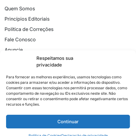
Quem Somos
Princípios Editoriais
Política de Correções
Fale Conosco
Anuncie
Respeitamos sua
Política de Cookies
privacidade
Declaração de Privacidade
Para fornecer as melhores experiências, usamos tecnologias como
cookies para armazenar e/ou aceder a informações do dispositivo.
Consentir com essas tecnologias nos permitirá processar dados, como
comportamento de navegação ou IDs exclusivos neste site. Não
consentir ou retirar o consentimento pode afetar negativamante certos
recursos e funções.
2026 © Feito com
no Espírito Santo.
Colunistas
Cultura
Poder
Editorial
Cidades
Esportes
Continuar
Economia
Pesquisas
Siga no Instagram
Política de Cookies
Declaração de privacidade