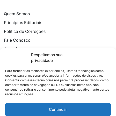
Quem Somos
Princípios Editoriais
Política de Correções
Fale Conosco
Anuncie
Respeitamos sua
Política de Cookies
privacidade
Declaração de Privacidade
Para fornecer as melhores experiências, usamos tecnologias como
cookies para armazenar e/ou aceder a informações do dispositivo.
Consentir com essas tecnologias nos permitirá processar dados, como
comportamento de navegação ou IDs exclusivos neste site. Não
consentir ou retirar o consentimento pode afetar negativamante certos
recursos e funções.
2026 © Feito com
no Espírito Santo.
Colunistas
Cultura
Poder
Editorial
Cidades
Esportes
Continuar
Economia
Pesquisas