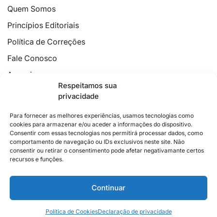
Quem Somos
Princípios Editoriais
Política de Correções
Fale Conosco
Anuncie
Respeitamos sua
Política de Cookies
privacidade
Declaração de Privacidade
Para fornecer as melhores experiências, usamos tecnologias como
cookies para armazenar e/ou aceder a informações do dispositivo.
Consentir com essas tecnologias nos permitirá processar dados, como
comportamento de navegação ou IDs exclusivos neste site. Não
consentir ou retirar o consentimento pode afetar negativamante certos
recursos e funções.
2026 © Feito com
no Espírito Santo.
Colunistas
Cultura
Poder
Editorial
Cidades
Esportes
Continuar
Economia
Pesquisas
Siga no Instagram
Política de Cookies
Declaração de privacidade