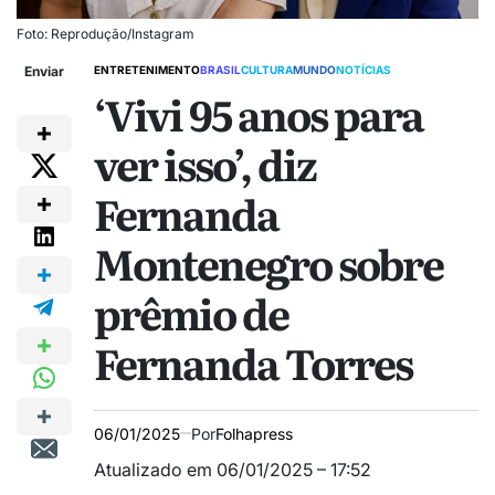
Foto: Reprodução/Instagram
Enviar
ENTRETENIMENTO
BRASIL
CULTURA
MUNDO
NOTÍCIAS
‘Vivi 95 anos para
ver isso’, diz
Fernanda
Montenegro sobre
prêmio de
Fernanda Torres
06/01/2025
Por
Folhapress
Atualizado em 06/01/2025 – 17:52