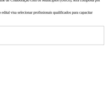
gime de Colaboração com os Municípios (Gerco), será composta por
ital visa selecionar profissionais qualificados para capacitar