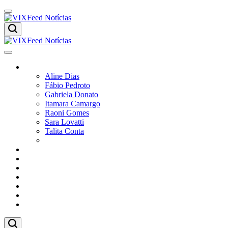
Skip
to
content
VIXFeed
Notícias
VIXFeed
Colunistas
Notícias
Aline Dias
Fábio Pedroto
Gabriela Donato
Itamara Camargo
Raoni Gomes
Sara Lovatti
Talita Conta
Vitor Magnoni
Cultura
Poder
Editorial
Cidades
Esportes
Economia
Pesquisas