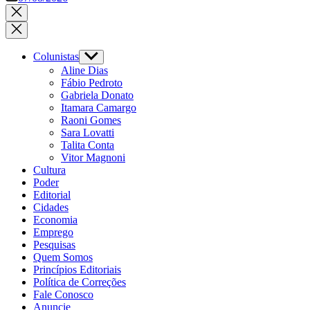
Close
search
Colunistas
Show
sub
Aline Dias
menu
Fábio Pedroto
Gabriela Donato
Itamara Camargo
Raoni Gomes
Sara Lovatti
Talita Conta
Vitor Magnoni
Cultura
Poder
Editorial
Cidades
Economia
Emprego
Pesquisas
Quem Somos
Princípios Editoriais
Política de Correções
Fale Conosco
Anuncie