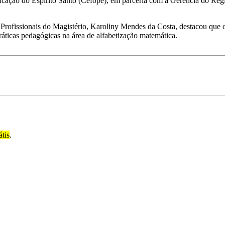
ucação do Espírito Santo (Cefope), em parceria com a Gerência do Re
ofissionais do Magistério, Karoliny Mendes da Costa, destacou que o ed
ráticas pedagógicas na área de alfabetização matemática.
átis
.