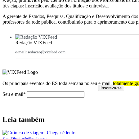
A ação, promovida pelo Centro de Formação dos Profissionais da Ed
três etapas: inscrição, avaliação dos títulos e entrevista.
A gerente de Estudos, Pesquisa, Qualificação e Desenvolvimento dos Pr
professores da rede pública, contribuindo para o aprimoramento das p
Redação VIXFeed
e-mail: redacao@vixfeed.com
Os principais eventos do ES toda semana no seu e-mail,
totalmente gr
Seu e-mail*
Leia também
Foto: Divulgação/Sara Lovatti