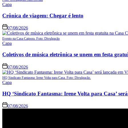
Posted
Capa
in
Crônica de viagem: Chegar é lento
07/08/2026
Evento na Casa Caipora. Foto: Divulgação
Posted
Capa
in
Coletivos de música eletrônica se unem em festa grat
07/08/2026
HQ Sindicato Fantasma: Irene Volta para Casa. Foto: Divulgação.
Posted
Capa
in
HQ ‘Sindicato Fantasma: Irene Volta para Casa’ será
07/08/2026