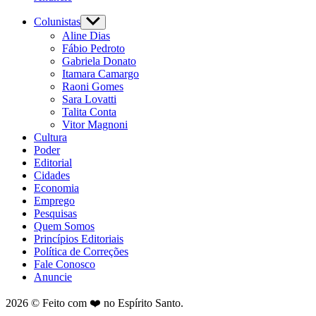
Colunistas
Show
sub
Aline Dias
menu
Fábio Pedroto
Gabriela Donato
Itamara Camargo
Raoni Gomes
Sara Lovatti
Talita Conta
Vitor Magnoni
Cultura
Poder
Editorial
Cidades
Economia
Emprego
Pesquisas
Quem Somos
Princípios Editoriais
Política de Correções
Fale Conosco
Anuncie
2026 © Feito com ❤️ no Espírito Santo.