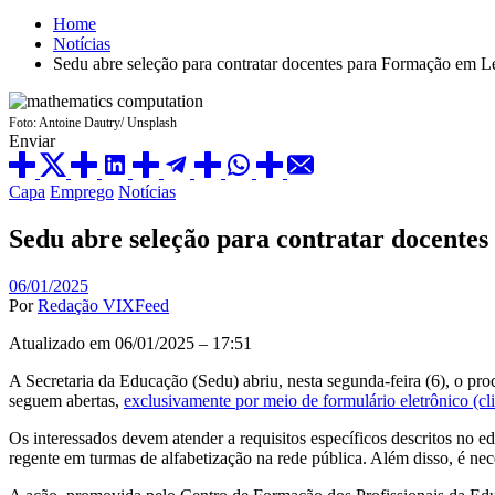
Home
Notícias
Sedu abre seleção para contratar docentes para Formação em 
Foto: Antoine Dautry/ Unsplash
Enviar
Posted
Capa
Emprego
Notícias
in
Sedu abre seleção para contratar docent
06/01/2025
Por
Redação VIXFeed
Atualizado em 06/01/2025 – 17:51
A Secretaria da Educação (Sedu) abriu, nesta segunda-feira (6), o p
seguem abertas,
exclusivamente por meio de formulário eletrônico (c
Os interessados devem atender a requisitos específicos descritos no 
regente em turmas de alfabetização na rede pública. Além disso, é nec