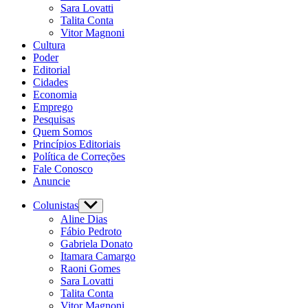
Sara Lovatti
Talita Conta
Vitor Magnoni
Cultura
Poder
Editorial
Cidades
Economia
Emprego
Pesquisas
Quem Somos
Princípios Editoriais
Política de Correções
Fale Conosco
Anuncie
Colunistas
Aline Dias
Fábio Pedroto
Gabriela Donato
Itamara Camargo
Raoni Gomes
Sara Lovatti
Talita Conta
Vitor Magnoni