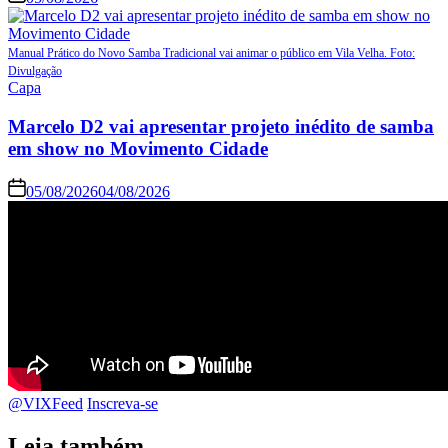
Manual Prático do Novo Samba Tradicional vai animar o público em Vila Velha. Foto:
Divulgação
Capa
Marcelo D2 vai apresentar projeto inédito de samba
em show no Movimento Cidade
05/08/2026
04/08/2026
@VIXFeed
Inscreva-se
Leia também