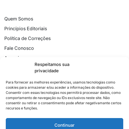
Quem Somos
Princípios Editoriais
Política de Correções
Fale Conosco
Anuncie
Respeitamos sua
Política de Cookies
privacidade
Declaração de Privacidade
Para fornecer as melhores experiências, usamos tecnologias como
cookies para armazenar e/ou aceder a informações do dispositivo.
Consentir com essas tecnologias nos permitirá processar dados, como
comportamento de navegação ou IDs exclusivos neste site. Não
consentir ou retirar o consentimento pode afetar negativamante certos
recursos e funções.
2026 © Feito com
no Espírito Santo.
Colunistas
Cultura
Poder
Editorial
Cidades
Esportes
Continuar