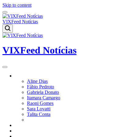
Skip to content
VIXFeed Notícias
VIXFeed Notícias
Colunistas
Aline Dias
Fábio Pedroto
Gabriela Donato
Itamara Camargo
Raoni Gomes
Sara Lovatti
Talita Conta
Vitor Magnoni
Cultura
Poder
Editorial