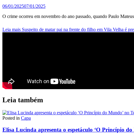
06/01/2025
07/01/2025
O crime ocorreu em novembro do ano passado, quando Paulo Mateus Li
Leia mais
Suspeito de matar pai na frente do filho em Vila Velha é pr
Leia também
Posted in
Capa
Elisa Lucinda apresenta o espetáculo ‘O Princípio d