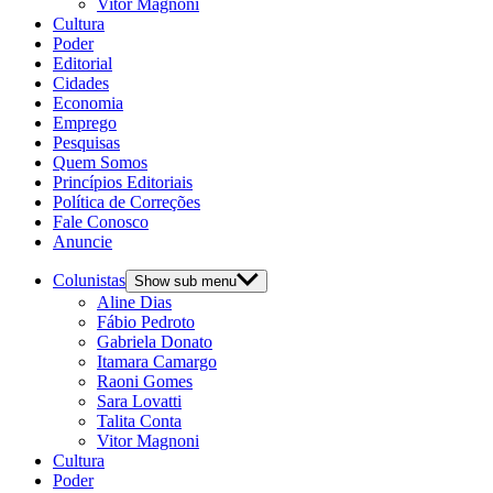
Vitor Magnoni
Cultura
Poder
Editorial
Cidades
Economia
Emprego
Pesquisas
Quem Somos
Princípios Editoriais
Política de Correções
Fale Conosco
Anuncie
Colunistas
Show sub menu
Aline Dias
Fábio Pedroto
Gabriela Donato
Itamara Camargo
Raoni Gomes
Sara Lovatti
Talita Conta
Vitor Magnoni
Cultura
Poder