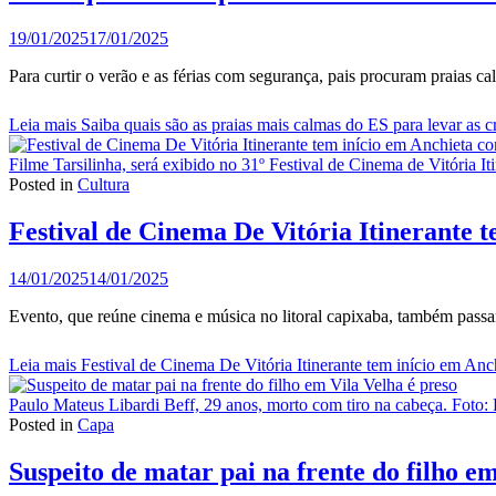
19/01/2025
17/01/2025
Para curtir o verão e as férias com segurança, pais procuram praias
Leia mais
Saiba quais são as praias mais calmas do ES para levar as 
Filme Tarsilinha, será exibido no 31º Festival de Cinema de Vitória 
Posted in
Cultura
Festival de Cinema De Vitória Itinerante t
14/01/2025
14/01/2025
Evento, que reúne cinema e música no litoral capixaba, também passa
Leia mais
Festival de Cinema De Vitória Itinerante tem início em Anc
Paulo Mateus Libardi Beff, 29 anos, morto com tiro na cabeça. Foto:
Posted in
Capa
Suspeito de matar pai na frente do filho em