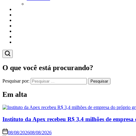
Vitor Magnoni
Cultura
Poder
Editorial
Cidades
Esportes
Economia
Pesquisas
O que você está procurando?
Pesquisar por:
Em alta
Instituto da Apex recebeu R$ 3,4 milhões de empresa 
08/08/2026
08/08/2026