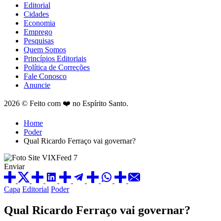
Editorial
Cidades
Economia
Emprego
Pesquisas
Quem Somos
Princípios Editoriais
Política de Correções
Fale Conosco
Anuncie
2026 © Feito com ❤️ no Espírito Santo.
Home
Poder
Qual Ricardo Ferraço vai governar?
Enviar
Capa
Editorial
Poder
Qual Ricardo Ferraço vai governar?