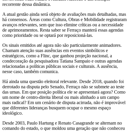
recorrente dessa dinâmica.
A atual gestão ainda será objeto de avaliações mais detalhadas, mas
há consensos. Áreas como Cultura, Obras e Mobilidade registraram
avanços relevantes, sem que isso elimine críticas ou a necessidade
de aprimoramentos. Resta saber se Ferraço manterá essas agendas
como prioridade ou se optará por reposicioná-las.
Os sinais emitidos até agora não são particularmente animadores.
Chamam atenção suas ausências em eventos simbólicos e
estratégicos, como a Flinc, que ganhou projeção nacional, a
condecoração da pesquisadora Tatiana Sampaio e outras agendas
relacionadas a políticas públicas sociais e culturais. A ausência,
nesse caso, também comunica.
Há ainda uma questão eleitoral relevante. Desde 2018, quando foi
derrotado na disputa pelo Senado, Ferraço não se submete ao teste
das urnas. Em que posição política ele se apresentará agora? Como
um nome de centro-direita liberal ou mais alinhado a um campo
mais radical? Em um cenário de disputa acirrada, não é improvável
que diferentes lideranças busquem ocupar o mesmo espaço
ideológico.
Desde 2003, Paulo Hartung e Renato Casagrande se alternam no
comando do estado, o que moldou uma geração que não conheceu