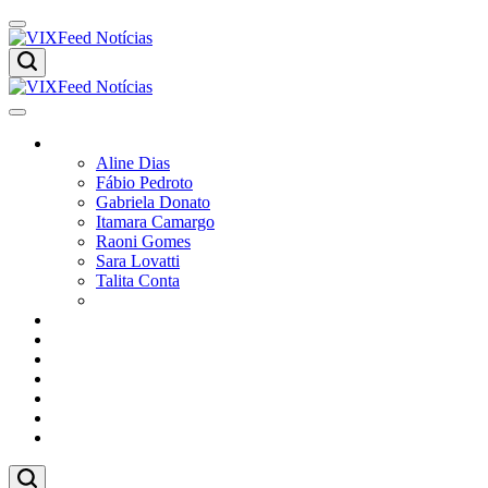
Colunistas
Aline Dias
Fábio Pedroto
Gabriela Donato
Itamara Camargo
Raoni Gomes
Sara Lovatti
Talita Conta
Vitor Magnoni
Cultura
Poder
Editorial
Cidades
Esportes
Economia
Pesquisas