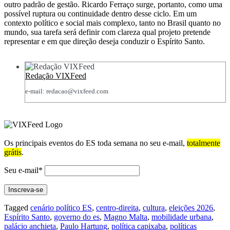
outro padrão de gestão. Ricardo Ferraço surge, portanto, como uma
possível ruptura ou continuidade dentro desse ciclo. Em um
contexto político e social mais complexo, tanto no Brasil quanto no
mundo, sua tarefa será definir com clareza qual projeto pretende
representar e em que direção deseja conduzir o Espírito Santo.
Redação VIXFeed
e-mail: redacao@vixfeed.com
Os principais eventos do ES toda semana no seu e-mail,
totalmente
grátis
.
Seu e-mail*
Tagged
cenário político ES
,
centro-direita
,
cultura
,
eleições 2026
,
Espírito Santo
,
governo do es
,
Magno Malta
,
mobilidade urbana
,
palácio anchieta
,
Paulo Hartung
,
política capixaba
,
políticas