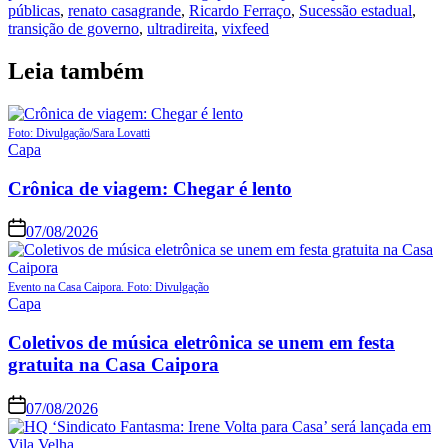
públicas
,
renato casagrande
,
Ricardo Ferraço
,
Sucessão estadual
,
transição de governo
,
ultradireita
,
vixfeed
Leia também
Foto: Divulgação/Sara Lovatti
Capa
Crônica de viagem: Chegar é lento
07/08/2026
Evento na Casa Caipora. Foto: Divulgação
Capa
Coletivos de música eletrônica se unem em festa
gratuita na Casa Caipora
07/08/2026