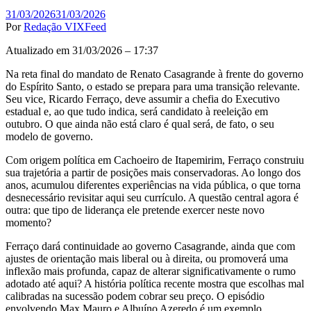
31/03/2026
31/03/2026
Por
Redação VIXFeed
Atualizado em 31/03/2026 – 17:37
Na reta final do mandato de Renato Casagrande à frente do governo
do Espírito Santo, o estado se prepara para uma transição relevante.
Seu vice, Ricardo Ferraço, deve assumir a chefia do Executivo
estadual e, ao que tudo indica, será candidato à reeleição em
outubro. O que ainda não está claro é qual será, de fato, o seu
modelo de governo.
Com origem política em Cachoeiro de Itapemirim, Ferraço construiu
sua trajetória a partir de posições mais conservadoras. Ao longo dos
anos, acumulou diferentes experiências na vida pública, o que torna
desnecessário revisitar aqui seu currículo. A questão central agora é
outra: que tipo de liderança ele pretende exercer neste novo
momento?
Ferraço dará continuidade ao governo Casagrande, ainda que com
ajustes de orientação mais liberal ou à direita, ou promoverá uma
inflexão mais profunda, capaz de alterar significativamente o rumo
adotado até aqui? A história política recente mostra que escolhas mal
calibradas na sucessão podem cobrar seu preço. O episódio
envolvendo Max Mauro e Albuíno Azeredo é um exemplo