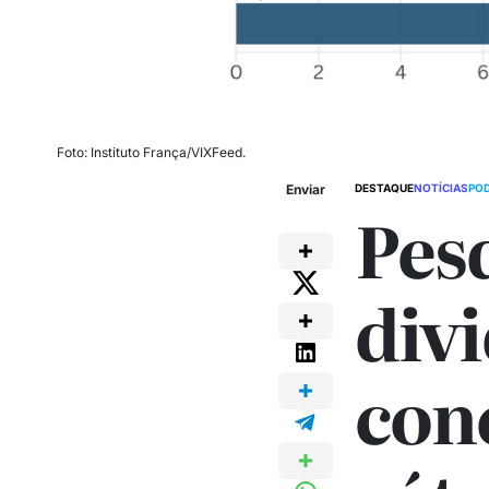
Foto: Instituto França/VIXFeed.
Enviar
DESTAQUE
NOTÍCIAS
PO
Pes
div
con