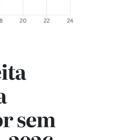
ita
a
or sem