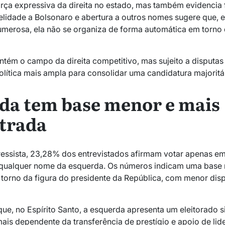
orça expressiva da direita no estado, mas também evidencia 
idelidade a Bolsonaro e abertura a outros nomes sugere que,
merosa, ela não se organiza de forma automática em torno 
tém o campo da direita competitivo, mas sujeito a disputas
lítica mais ampla para consolidar uma candidatura majoritár
da tem base menor e mais
trada
ssista, 23,28% dos entrevistados afirmam votar apenas em
qualquer nome da esquerda. Os números indicam uma base 
torno da figura do presidente da República, com menor dis
ue, no Espírito Santo, a esquerda apresenta um eleitorado s
is dependente da transferência de prestígio e apoio de lid