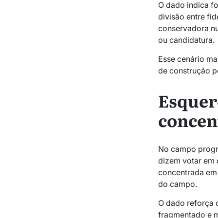
O dado indica f
divisão entre f
conservadora nu
ou candidatura.
Esse cenário man
de construção po
Esquer
concen
No campo progre
dizem votar em 
concentrada em 
do campo.
O dado reforça q
fragmentado e ma