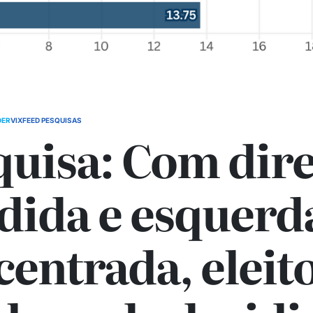
DER
VIXFEED PESQUISAS
quisa: Com dire
idida e esquerd
centrada, eleit