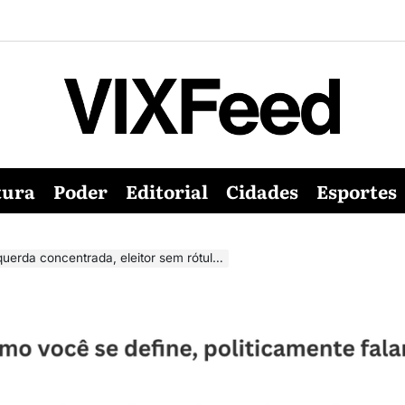
tura
Poder
Editorial
Cidades
Esportes
ntrada, eleitor sem rótulo pode decidir 2026 no ES