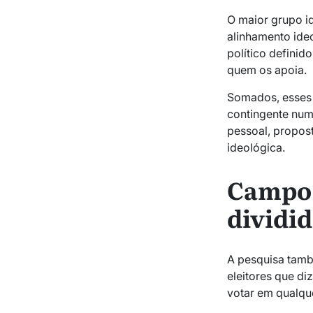
O maior grupo id
alinhamento ide
político defini
quem os apoia.
Somados, esses 
contingente num
pessoal, propost
ideológica.
Campo 
dividi
A pesquisa tamb
eleitores que d
votar em qualque