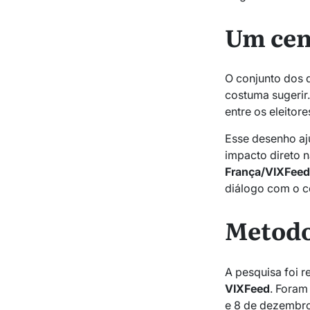
Um cen
O conjunto dos 
costuma sugerir
entre os eleitor
Esse desenho aju
impacto direto 
França/VIXFee
diálogo com o c
Metodo
A pesquisa foi r
VIXFeed
. Foram
e 8 de dezembro