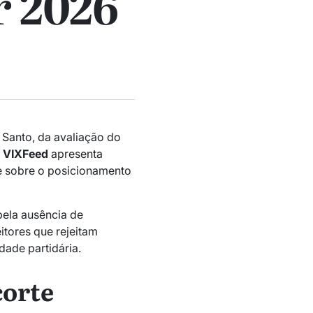
r 2026
 Santo, da avaliação do
o
VIXFeed
apresenta
e sobre o posicionamento
ela ausência de
itores que rejeitam
dade partidária.
corte