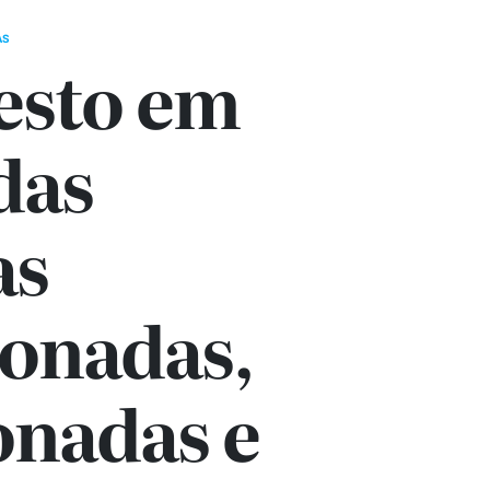
AS
esto em
das
as
onadas,
onadas e