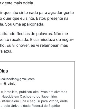
 gente mais odeia.
ir que não sinto nada para agradar gente
o quer que eu sinta. Estou presente na
da. Sou uma apaixonada.
atirando flechas de palavras. Não me
uento recalcada. Essa miudeza de negar-
ho. Eu vi chover, eu vi relampear, mas
a azul.
Dias
leiaalinedias@gmail.com
am:
@_alinith
 e jornalista, publicou oito livros em diversos
 Nascida em Cachoeiro do Itapemirim,
 infância em Iúna e seguiu para Vitória, onde
u pela Universidade Federal do Espírito