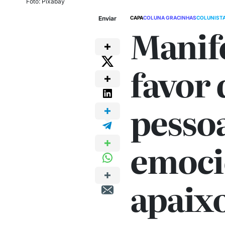
Foto: Pixabay
Enviar
CAPA
COLUNA GRACINHAS
COLUNIST
Manif
favor 
pesso
emoci
apaix