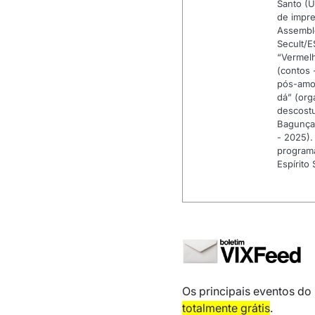
Santo (U
de impre
Assembl
Secult/E
“Vermelh
(contos 
pós-amor
dá” (org
descostu
Bagunça,
- 2025).
programa
Espírito
Os principais eventos do
totalmente grátis
.