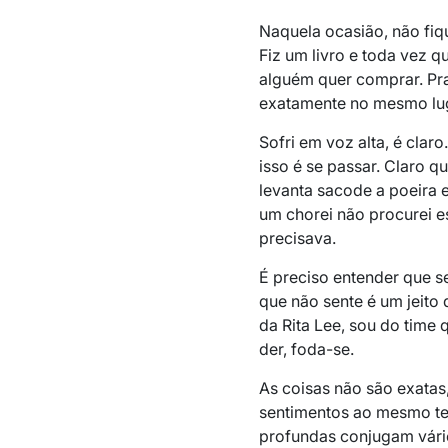
Naquela ocasião, não fique
Fiz um livro e toda vez q
alguém quer comprar. Pra 
exatamente no mesmo lug
Sofri em voz alta, é clar
isso é se passar. Claro q
levanta sacode a poeira e
um chorei não procurei 
precisava.
É preciso entender que sen
que não sente é um jeito 
da Rita Lee, sou do time q
der, foda-se.
As coisas não são exatas
sentimentos ao mesmo tem
profundas conjugam vário