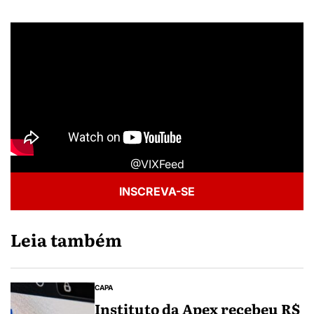
@VIXFeed
INSCREVA-SE
Leia também
CAPA
Instituto da Apex recebeu R$