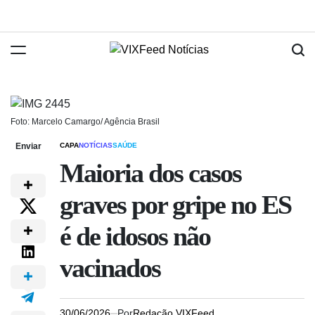
Foto: Marcelo Camargo/ Agência Brasil
Enviar
CAPA
NOTÍCIAS
SAÚDE
Maioria dos casos
graves por gripe no ES
é de idosos não
vacinados
30/06/2026
Por
Redação VIXFeed