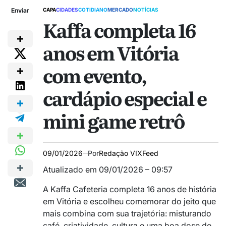
Enviar
CAPA
CIDADES
COTIDIANO
MERCADO
NOTÍCIAS
Kaffa completa 16
anos em Vitória
com evento,
cardápio especial e
mini game retrô
09/01/2026
Por
Redação VIXFeed
Atualizado em 09/01/2026 – 09:57
A Kaffa Cafeteria completa 16 anos de história
em Vitória e escolheu comemorar do jeito que
mais combina com sua trajetória: misturando
café, criatividade, cultura e uma boa dose de