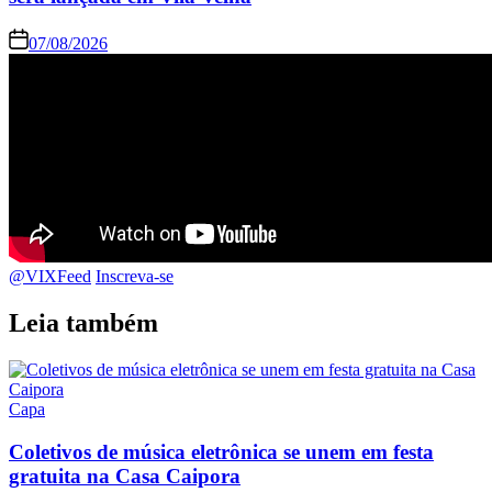
07/08/2026
@VIXFeed
Inscreva-se
Leia também
Capa
Coletivos de música eletrônica se unem em festa
gratuita na Casa Caipora