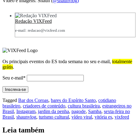
Vídeo e imagens: Shaun (
@shaunvlog)
Redação VIXFeed
e-mail: redacao@vixfeed.com
Os principais eventos do ES toda semana no seu e-mail,
totalmente
grátis
.
Seu e-mail*
Tagged
Bar dos Coroas
,
bares do Espírito Santo
,
cotidiano
brasileiro
,
criadores de conteúdo
,
cultura brasileira
,
estrangeiros no
Brasil
,
Instagram
,
jardim da penha
,
pagode
,
Samba
,
sexta-feira no
Brasil
,
shaunvlog
,
turismo cultural
,
vídeo viral
,
vitória es
,
vixfeed
Leia também