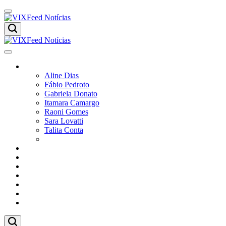
Colunistas
Aline Dias
Fábio Pedroto
Gabriela Donato
Itamara Camargo
Raoni Gomes
Sara Lovatti
Talita Conta
Vitor Magnoni
Cultura
Poder
Editorial
Cidades
Esportes
Economia
Pesquisas