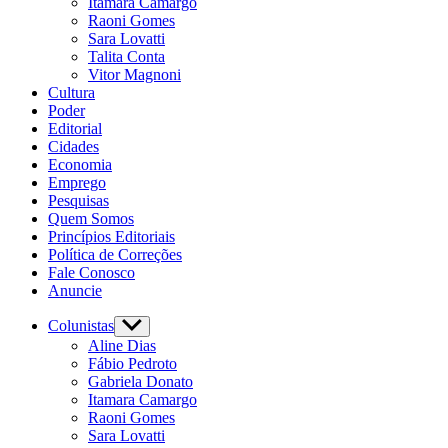
Itamara Camargo
Raoni Gomes
Sara Lovatti
Talita Conta
Vitor Magnoni
Cultura
Poder
Editorial
Cidades
Economia
Emprego
Pesquisas
Quem Somos
Princípios Editoriais
Política de Correções
Fale Conosco
Anuncie
Colunistas
Aline Dias
Fábio Pedroto
Gabriela Donato
Itamara Camargo
Raoni Gomes
Sara Lovatti