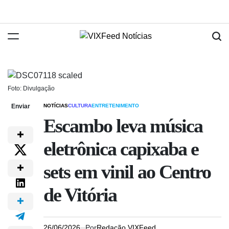
Foto: Divulgação
Enviar
NOTÍCIAS
CULTURA
ENTRETENIMENTO
Escambo leva música
eletrônica capixaba e
sets em vinil ao Centro
de Vitória
26/06/2026
Por
Redação VIXFeed