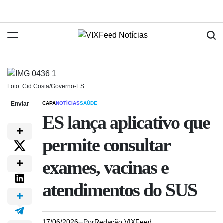
Foto: Cid Costa/Governo-ES
Enviar
CAPA
NOTÍCIAS
SAÚDE
ES lança aplicativo que
permite consultar
exames, vacinas e
atendimentos do SUS
17/06/2026
Por
Redação VIXFeed