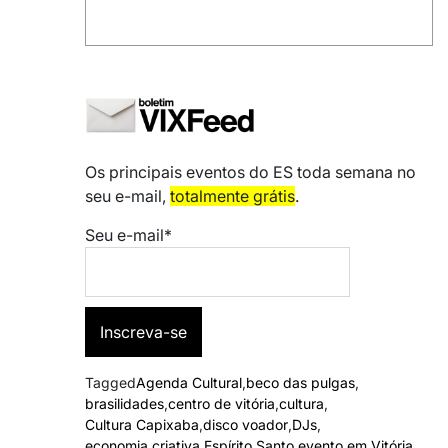
Os principais eventos do ES toda semana no
seu e-mail,
totalmente grátis
.
Seu e-mail*
Tagged
Agenda Cultural
,
beco das pulgas
,
brasilidades
,
centro de vitória
,
cultura
,
Cultura Capixaba
,
disco voador
,
DJs
,
economia criativa
,
Espírito Santo
,
evento em Vitória
,