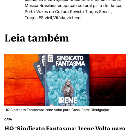
Música Brasileira
,
ocupação cultural
,
pista de dança
,
Porta-Vozes da Cultura
,
Revista Traços
,
Secult
,
Traços ES
,
vinil
,
Vitória
,
vixfeed
Leia também
HQ Sindicato Fantasma: Irene Volta para Casa. Foto: Divulgação.
CAPA
HQ ‘Sindicato Fantasma: Irene Volta para