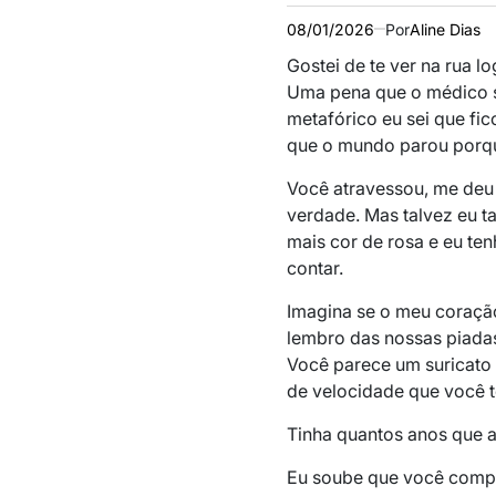
08/01/2026
Por
Aline Dias
Gostei de te ver na rua l
Uma pena que o médico só
metafórico eu sei que fi
que o mundo parou porqu
Você atravessou, me deu 
verdade. Mas talvez eu t
mais cor de rosa e eu te
contar.
Imagina se o meu coração 
lembro das nossas piadas 
Você parece um suricato 
de velocidade que você t
Tinha quantos anos que a
Eu soube que você compro