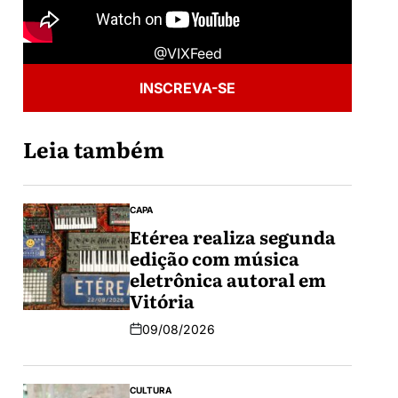
@VIXFeed
INSCREVA-SE
Leia também
CAPA
Etérea realiza segunda
edição com música
eletrônica autoral em
Vitória
09/08/2026
CULTURA