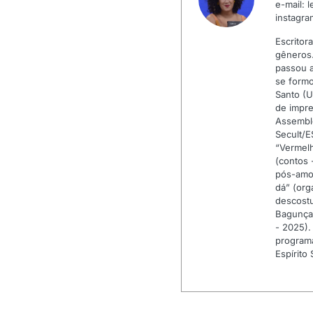
e-mail: 
instagr
Escritora
gêneros.
passou a
se formo
Santo (U
de impre
Assembl
Secult/E
“Vermelh
(contos 
pós-amor
dá” (org
descostu
Bagunça,
- 2025).
programa
Espírito