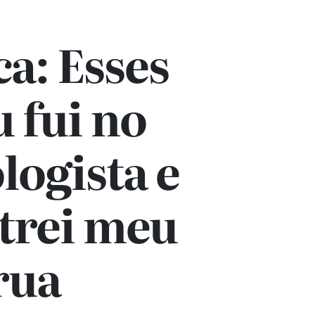
a: Esses
u fui no
logista e
trei meu
rua