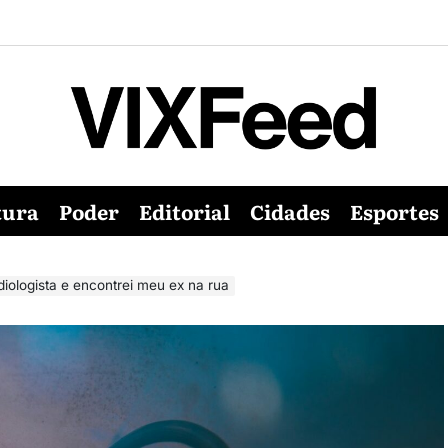
tura
Poder
Editorial
Cidades
Esportes
diologista e encontrei meu ex na rua