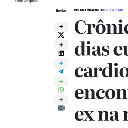
Foto: Unsplash
Enviar
COLUNA GRACINHAS
COLUNISTAS
Crônic
dias e
cardio
encon
ex na 