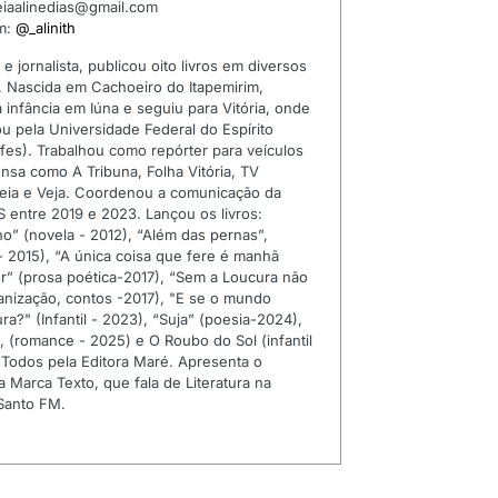
leiaalinedias@gmail.com
am:
@_alinith
 e jornalista, publicou oito livros em diversos
 Nascida em Cachoeiro do Itapemirim,
 infância em Iúna e seguiu para Vitória, onde
u pela Universidade Federal do Espírito
fes). Trabalhou como repórter para veículos
nsa como A Tribuna, Folha Vitória, TV
eia e Veja. Coordenou a comunicação da
S entre 2019 e 2023. Lançou os livros:
o” (novela - 2012), “Além das pernas”,
- 2015), “A única coisa que fere é manhã
” (prosa poética-2017), “Sem a Loucura não
anização, contos -2017), "E se o mundo
ra?" (Infantil - 2023), “Suja” (poesia-2024),
 (romance - 2025) e O Roubo do Sol (infantil
 Todos pela Editora Maré. Apresenta o
 Marca Texto, que fala de Literatura na
 Santo FM.