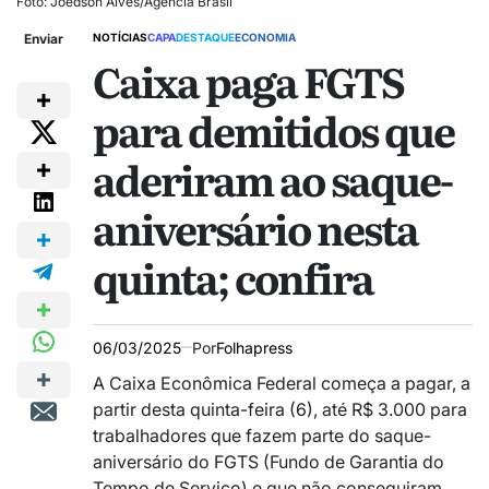
Foto: Joédson Alves/Agência Brasil
Enviar
NOTÍCIAS
CAPA
DESTAQUE
ECONOMIA
Caixa paga FGTS
para demitidos que
aderiram ao saque-
aniversário nesta
quinta; confira
06/03/2025
Por
Folhapress
A Caixa Econômica Federal começa a pagar, a
partir desta quinta-feira (6), até R$ 3.000 para
trabalhadores que fazem parte do saque-
aniversário do FGTS (Fundo de Garantia do
Tempo de Serviço) e que não conseguiram