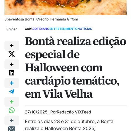
Spaventosa Bontà. Crédito: Fernanda Giffoni
Enviar
CAPA
COTIDIANO
ENTRETENIMENTO
NOTÍCIAS
Bontà realiza edição
especial de
Halloween com
cardápio temático,
em Vila Velha
27/10/2025
Por
Redação VIXFeed
Entre os dias 28 e 31 de outubro, a Bontà
realiza o Halloween Bontà 2025,