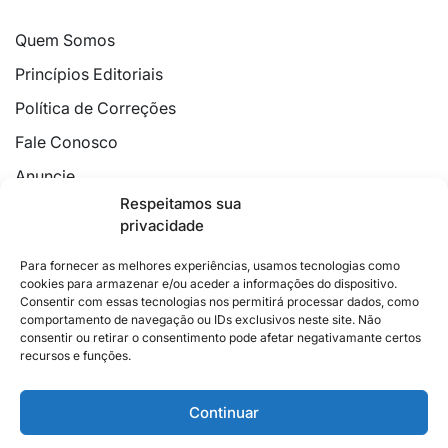
Quem Somos
Princípios Editoriais
Política de Correções
Fale Conosco
Anuncie
Respeitamos sua
Política de Cookies
privacidade
Declaração de Privacidade
Para fornecer as melhores experiências, usamos tecnologias como
cookies para armazenar e/ou aceder a informações do dispositivo.
Consentir com essas tecnologias nos permitirá processar dados, como
comportamento de navegação ou IDs exclusivos neste site. Não
consentir ou retirar o consentimento pode afetar negativamante certos
recursos e funções.
2026 © Feito com
no Espírito Santo.
Colunistas
Cultura
Poder
Editorial
Cidades
Esportes
Continuar
Economia
Pesquisas