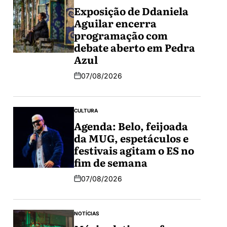
Exposição de Ddaniela
Aguilar encerra
programação com
debate aberto em Pedra
Azul
07/08/2026
CULTURA
Agenda: Belo, feijoada
da MUG, espetáculos e
festivais agitam o ES no
fim de semana
07/08/2026
NOTÍCIAS