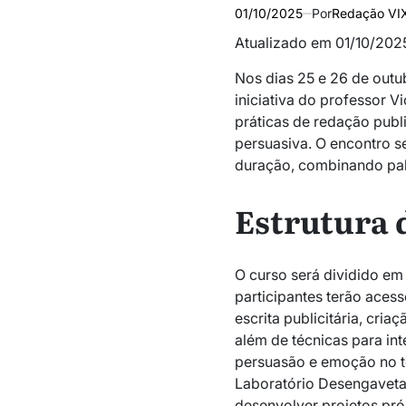
01/10/2025
Por
Redação VI
Atualizado em 01/10/2025
Nos dias 25 e 26 de outu
iniciativa do professor V
práticas de redação publi
persuasiva. O encontro se
duração, combinando pale
Estrutura 
O curso será dividido em
participantes terão aces
escrita publicitária, cri
além de técnicas para int
persuasão e emoção no t
Laboratório Desengaveta
desenvolver projetos p