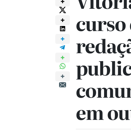
Vitóri
curso
redaç
public
comun
em ou