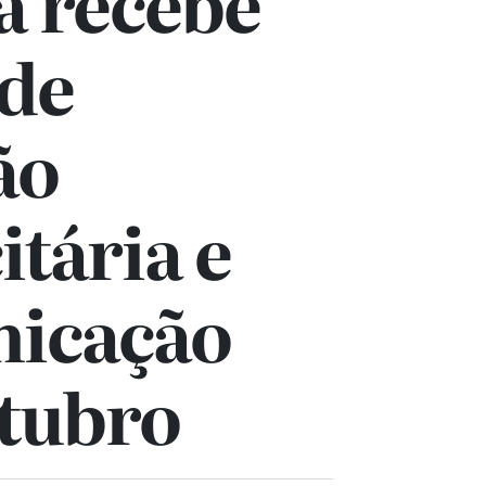
a recebe
 de
ão
itária e
icação
tubro