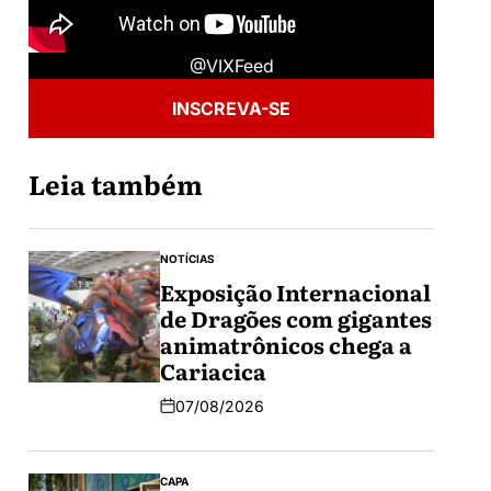
@VIXFeed
INSCREVA-SE
Leia também
NOTÍCIAS
Exposição Internacional
de Dragões com gigantes
animatrônicos chega a
Cariacica
07/08/2026
CAPA