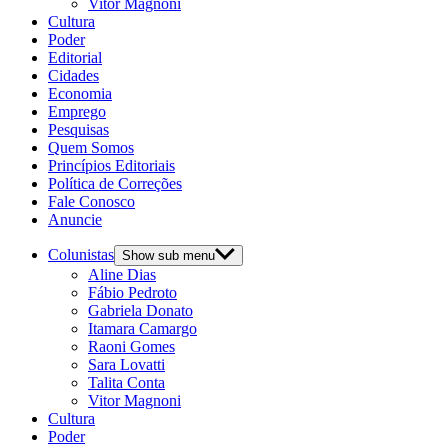
Vitor Magnoni
Cultura
Poder
Editorial
Cidades
Economia
Emprego
Pesquisas
Quem Somos
Princípios Editoriais
Política de Correções
Fale Conosco
Anuncie
Colunistas
Show sub menu
Aline Dias
Fábio Pedroto
Gabriela Donato
Itamara Camargo
Raoni Gomes
Sara Lovatti
Talita Conta
Vitor Magnoni
Cultura
Poder