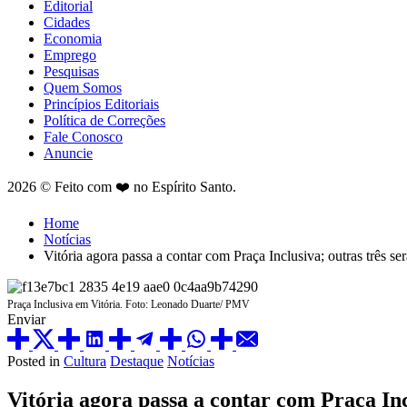
Editorial
Cidades
Economia
Emprego
Pesquisas
Quem Somos
Princípios Editoriais
Política de Correções
Fale Conosco
Anuncie
2026 © Feito com ❤️ no Espírito Santo.
Home
Notícias
Vitória agora passa a contar com Praça Inclusiva; outras três s
Praça Inclusiva em Vitória. Foto: Leonado Duarte/ PMV
Enviar
Posted in
Cultura
Destaque
Notícias
Vitória agora passa a contar com Praça Inc