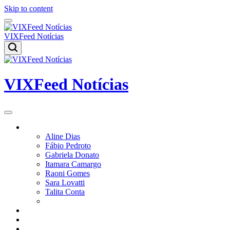
Skip to content
VIXFeed Notícias
VIXFeed Notícias
Colunistas
Aline Dias
Fábio Pedroto
Gabriela Donato
Itamara Camargo
Raoni Gomes
Sara Lovatti
Talita Conta
Vitor Magnoni
Cultura
Poder
Editorial