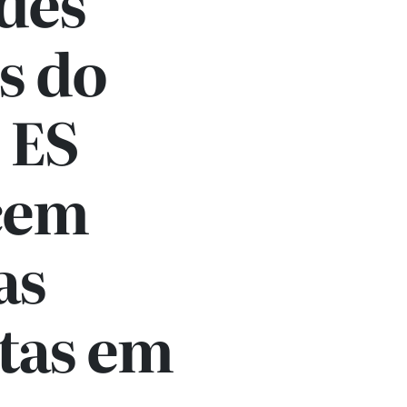
des
s do
 ES
cem
as
itas em