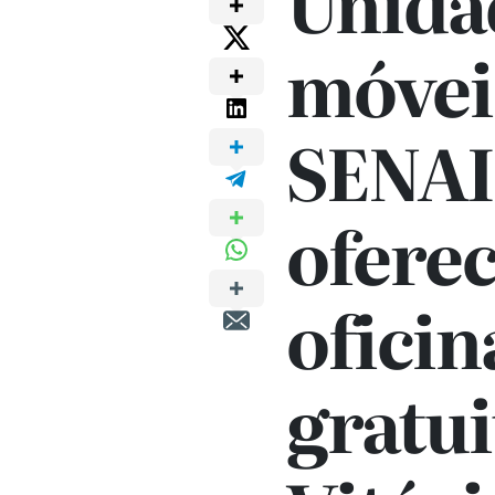
Unida
móvei
SENAI
ofere
oficin
gratu