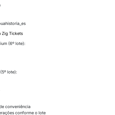
h
uahistoria_es
 Zig Tickets
ium (6º lote):
5º lote):
0
 de conveniência
erações conforme o lote