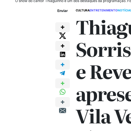
O show do cantor Thiaguinho é um dos destaques da programação. Fo
Enviar
CULTURA
ENTRETENIMENTO
NOTÍCIA
Thiag
Sorri
e Reve
apres
Vila V