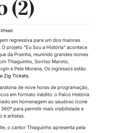
 (2)
IXFeed
agem regressiva para um dos maiores
 O projeto “Eu Sou a História” acontece
que da Prainha, reunindo grandes nomes
m Thiaguinho, Sorriso Maroto,
gin e Pele Morena. Os ingressos estão
te Zig Tickets
.
aratona de nove horas de programação,
cos em formato inédito: o Palco História
 criado em homenagem ao saudoso ícone
60º para permitir mais visibilidade e
 e artistas.
te, o cantor Thiaguinho apresenta pela