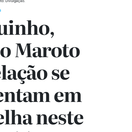
to: Divulgação.
S
uinho,
so Maroto
lação se
entam em
elha neste