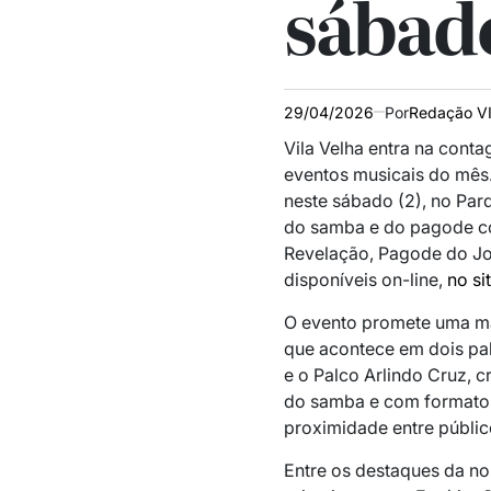
sábado
29/04/2026
Por
Redação V
Vila Velha entra na cont
eventos musicais do mês.
neste sábado (2), no Par
do samba e do pagode co
Revelação, Pagode do Jor
disponíveis on-line,
no si
O evento promete uma m
que acontece em dois pal
e o Palco Arlindo Cruz,
do samba e com formato 3
proximidade entre público
Entre os destaques da noi