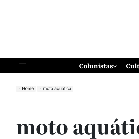
Colunistas
Cul
Home
moto aquática
moto aquáti