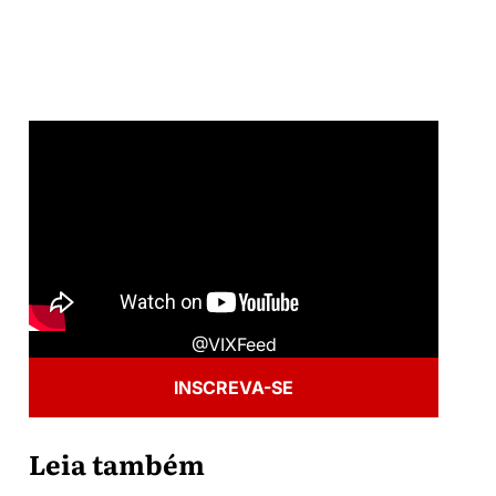
@VIXFeed
INSCREVA-SE
Leia também