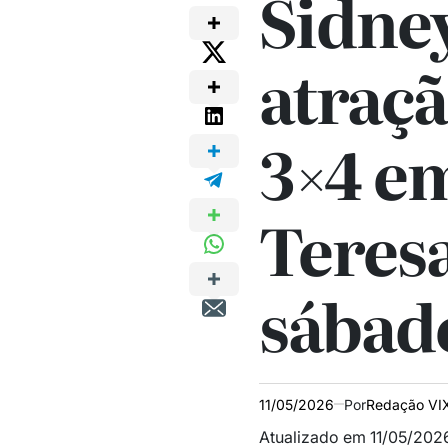
Sidne
atraçã
3×4 e
Teres
sábado
11/05/2026
Por
Redação VI
Atualizado em 11/05/202