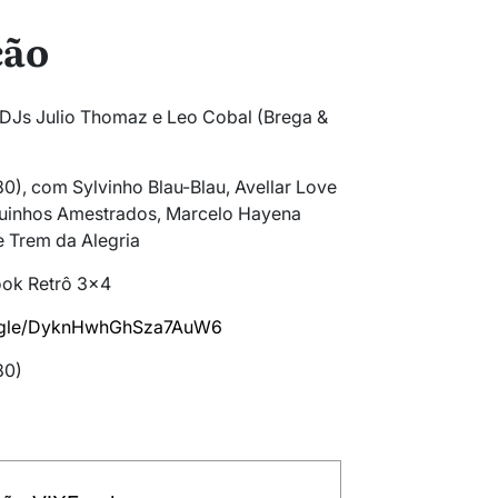
ção
s DJs Julio Thomaz e Leo Cobal (Brega &
0), com Sylvinho Blau-Blau, Avellar Love
uinhos Amestrados, Marcelo Hayena
e Trem da Alegria
ook Retrô 3×4
s.gle/DyknHwhGhSza7AuW6
80)