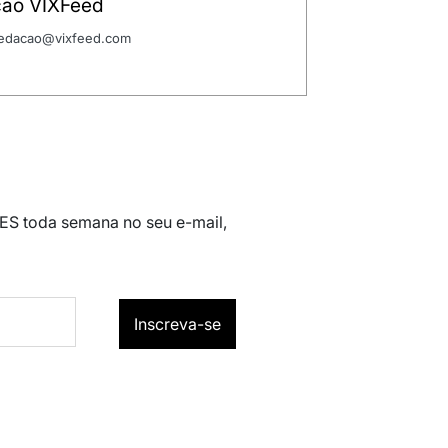
ão VIXFeed
 redacao@vixfeed.com
 ES toda semana no seu e-mail,