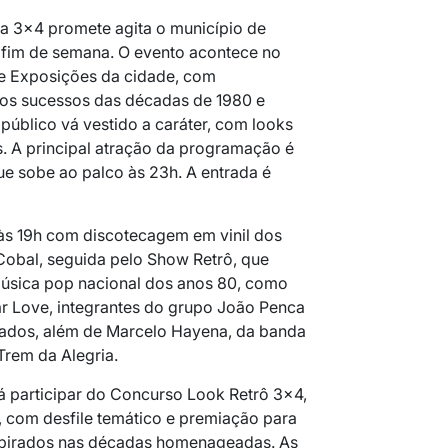
ta 3×4 promete agita o município de
 fim de semana. O evento acontece no
de Exposições da cidade, com
os sucessos das décadas de 1980 e
público vá vestido a caráter, com looks
. A principal atração da programação é
que sobe ao palco às 23h. A entrada é
s 19h com discotecagem em vinil dos
Cobal, seguida pelo Show Retrô, que
 música pop nacional dos anos 80, como
ar Love
, integrantes do grupo
João Penca
rados
, além de Marcelo Hayena, da banda
 Trem da Alegria.
 participar do Concurso Look Retrô 3×4,
h, com desfile temático e premiação para
nspirados nas décadas homenageadas. As