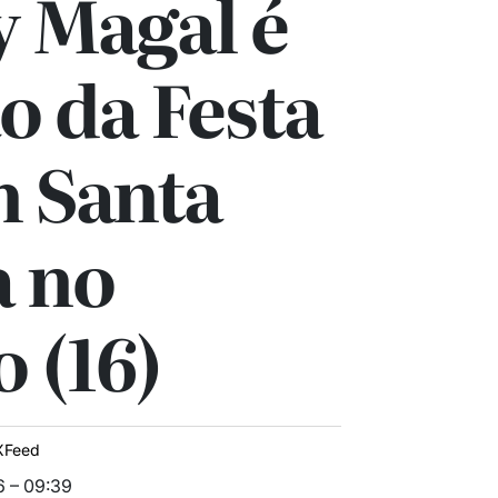
y Magal é
o da Festa
m Santa
a no
 (16)
XFeed
6 – 09:39