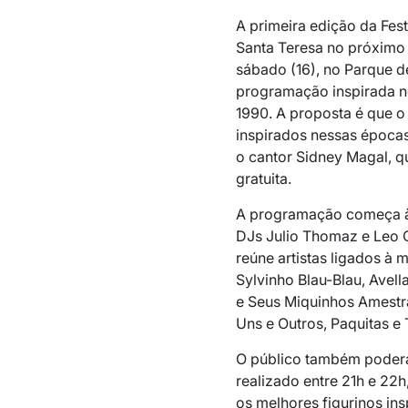
A primeira edição da Fes
Santa Teresa no próximo
sábado (16), no Parque 
programação inspirada n
1990. A proposta é que o 
inspirados nessas épocas
o cantor
Sidney Magal
, 
gratuita.
A programação começa à
DJs Julio Thomaz e Leo 
reúne artistas ligados à
Sylvinho Blau-Blau
,
Avell
e Seus Miquinhos Amest
Uns e Outros
, Paquitas e
O público também poderá
realizado entre 21h e 22
os melhores figurinos i