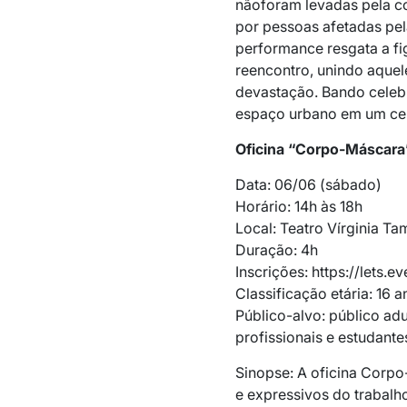
nãoforam levadas pela co
por pessoas afetadas pel
performance resgata a f
reencontro, unindo aquel
devastação. Bando celebr
espaço urbano em um cen
Oficina “Corpo-Máscara
Data: 06/06 (sábado)
Horário: 14h às 18h
Local: Teatro Vírginia Ta
Duração: 4h
Inscrições: https://lets.e
Classificação etária: 16 a
Público-alvo: público adu
profissionais e estudant
Sinopse: A oficina Corpo
e expressivos do trabalh