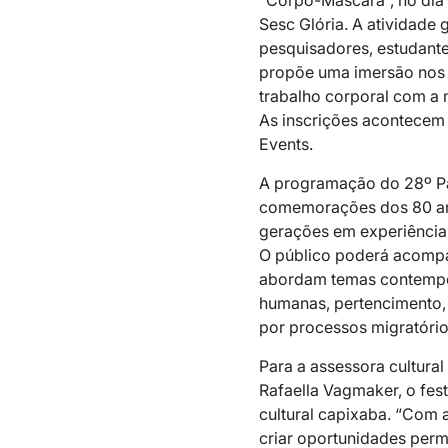
“Corpo-Máscara”, no dia 
Sesc Glória. A atividade g
pesquisadores, estudante
propõe uma imersão nos p
trabalho corporal com a 
As inscrições acontecem 
Events.
A programação do 28º Pal
comemorações dos 80 ano
gerações em experiências
O público poderá acompa
abordam temas contempo
humanas, pertencimento
por processos migratório
Para a assessora cultural
Rafaella Vagmaker, o fes
cultural capixaba. “Com
criar oportunidades perma