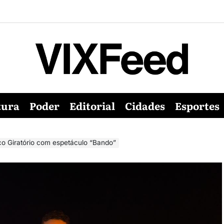
tura
Poder
Editorial
Cidades
Esportes
co Giratório com espetáculo “Bando”