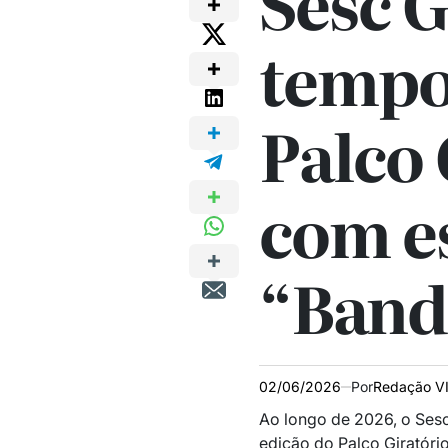
Sesc G
tempo
Palco 
com e
“Band
02/06/2026
Por
Redação V
Ao longo de 2026, o Ses
edição do Palco Giratóri