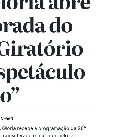
lória abre
rada do
Giratório
spetáculo
o”
IXFeed
c Glória recebe a programação da 28ª
o, considerado o maior projeto de