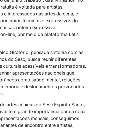
6 de junho (sábado), das 14h às 18h, no
ratuita é voltada para artistas,
s e interessados nas artes da cena, e
rincípios técnicos e expressivos do
máscara inteira expressiva.
on-line, por meio da plataforma Let’s
co Giratório, pensada sintonia com as
s do Sesc, busca reunir diferentes
 culturais acessíveis e transformadoras.
nhar apresentações nacionais que
râneos como saúde mental, relações
, memória e deslocamentos provocados
s.
 de artes cênicas do Sesc Espírito Santo,
tival tem grande importância para a cena
 apresentações mensais, conseguimos
nentes de encontro entre artistas,