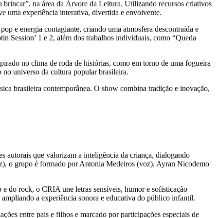
 brincar”, na área da Árvore da Leitura. Utilizando recursos criativos
 uma experiência interativa, divertida e envolvente.
op e energia contagiante, criando uma atmosfera descontraída e
in Session’ 1 e 2, além dos trabalhos individuais, como “Queda
spirado no clima de roda de histórias, como em torno de uma fogueira
no universo da cultura popular brasileira.
úsica brasileira contemporânea. O show combina tradição e inovação,
 autorais que valorizam a inteligência da criança, dialogando
e voz), o grupo é formado por Antonia Medeiros (voz), Ayran Nicodemo
 e do rock, o CRIA une letras sensíveis, humor e sofisticação
 ampliando a experiência sonora e educativa do público infantil.
ções entre pais e filhos e marcado por participações especiais de