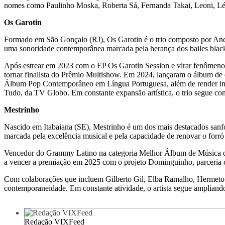
nomes como Paulinho Moska, Roberta Sá, Fernanda Takai, Leoni, Lé
Os Garotin
Formado em São Gonçalo (RJ), Os Garotin é o trio composto por Anc
uma sonoridade contemporânea marcada pela herança dos bailes blac
Após estrear em 2023 com o EP Os Garotin Session e virar fenômeno d
tornar finalista do Prêmio Multishow. Em 2024, lançaram o álbum de 
Álbum Pop Contemporâneo em Língua Portuguesa, além de render indi
Tudo, da TV Globo. Em constante expansão artística, o trio segue co
Mestrinho
Nascido em Itabaiana (SE), Mestrinho é um dos mais destacados sanfon
marcada pela excelência musical e pela capacidade de renovar o forró
Vencedor do Grammy Latino na categoria Melhor Álbum de Música de
a vencer a premiação em 2025 com o projeto Dominguinho, parceria co
Com colaborações que incluem Gilberto Gil, Elba Ramalho, Hermeto Pa
contemporaneidade. Em constante atividade, o artista segue ampliando 
Redação VIXFeed