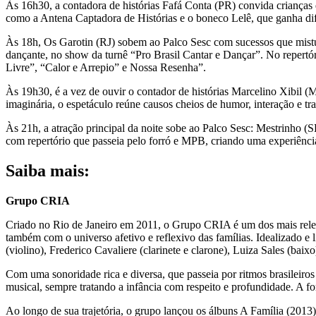
Às 16h30, a contadora de histórias Fafá Conta (PR) convida crianças de
como a Antena Captadora de Histórias e o boneco Lelê, que ganha dife
Às 18h, Os Garotin (RJ) sobem ao Palco Sesc com sucessos que mistu
dançante, no show da turnê “Pro Brasil Cantar e Dançar”. No repertó
Livre”, “Calor e Arrepio” e Nossa Resenha”.
Às 19h30, é a vez de ouvir o contador de histórias Marcelino Xibil (
imaginária, o espetáculo reúne causos cheios de humor, interação e tr
Às 21h, a atração principal da noite sobe ao Palco Sesc: Mestrinho (
com repertório que passeia pelo forró e MPB, criando uma experiência 
Saiba mais:
Grupo CRIA
Criado no Rio de Janeiro em 2011, o Grupo CRIA é um dos mais relevan
também com o universo afetivo e reflexivo das famílias. Idealizado e 
(violino), Frederico Cavaliere (clarinete e clarone), Luiza Sales (baix
Com uma sonoridade rica e diversa, que passeia por ritmos brasileiros
musical, sempre tratando a infância com respeito e profundidade. A fo
Ao longo de sua trajetória, o grupo lançou os álbuns A Família (2013)