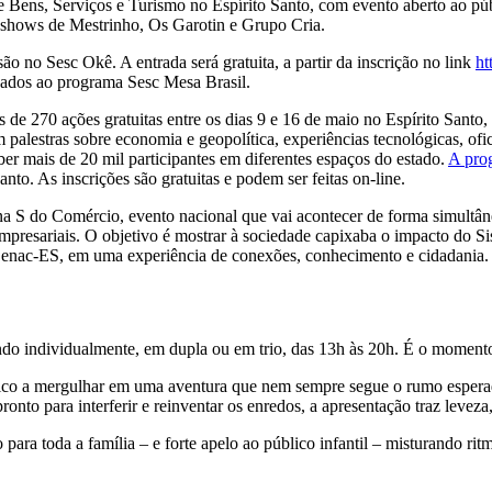
ens, Serviços e Turismo no Espírito Santo, com evento aberto ao públic
m shows de Mestrinho, Os Garotin e Grupo Cria.
o no Sesc Okê. A entrada será gratuita, a partir da inscrição no link
ht
doados ao programa Sesc Mesa Brasil.
e 270 ações gratuitas entre os dias 9 e 16 de maio no Espírito Santo,
 palestras sobre economia e geopolítica, experiências tecnológicas, ofic
eber mais de 20 mil participantes em diferentes espaços do estado.
A prog
o. As inscrições são gratuitas e podem ser feitas on-line.
S do Comércio, evento nacional que vai acontecer de forma simultânea 
presariais. O objetivo é mostrar à sociedade capixaba o impacto do S
 Senac-ES, em uma experiência de conexões, conhecimento e cidadania.
do individualmente, em dupla ou em trio, das 13h às 20h. É o momento 
blico a mergulhar em uma aventura que nem sempre segue o rumo esperad
nto para interferir e reinventar os enredos, a apresentação traz leveza
ra toda a família – e forte apelo ao público infantil – misturando rit