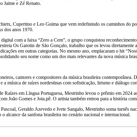
o Jaime e Zé Renato.
hietx, Cupertino e Leo Guima que vem redefinindo os caminhos do pop
ks dos anos 1970.
igital com a faixa “Zero a Cem”, o grupo conquistou reconhecimento n
estreia Os Garotin de São Gonçalo, trabalho que os levou diretamente
cações em outras categorias. No mesmo ano, emplacaram o hit “Nossa
nsolidando seu nome como um dos mais relevantes da nova música brasi
eiros, cantores e compositores da música brasileira contemporânea. Dis
 e a música de raízes nordestinas com sofisticação, lirismo e diálogo 
 Raízes em Língua Portuguesa, Mestrinho levou o prêmio em 2024 ao 
m João Gomes e Jota.pê. O artista também entrou para a história como
scoal, Geraldo Azevedo e Ivete Sangalo, Mestrinho soma turnês nacion
o alcance da sanfona brasileira no cenário nacional e internacional.