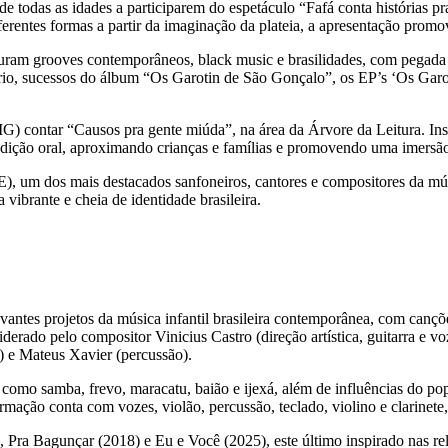
 todas as idades a participarem do espetáculo “Fafá conta histórias pra
rentes formas a partir da imaginação da plateia, a apresentação promove
ram grooves contemporâneos, black music e brasilidades, com pegada p
rio, sucessos do álbum “Os Garotin de São Gonçalo”, os EP’s ‘Os Garot
MG) contar “Causos pra gente miúda”, na área da Árvore da Leitura. In
adição oral, aproximando crianças e famílias e promovendo uma imersão 
SE), um dos mais destacados sanfoneiros, cantores e compositores da m
vibrante e cheia de identidade brasileira.
tes projetos da música infantil brasileira contemporânea, com canções
liderado pelo compositor Vinicius Castro (direção artística, guitarra 
o) e Mateus Xavier (percussão).
 como samba, frevo, maracatu, baião e ijexá, além de influências do pop
rmação conta com vozes, violão, percussão, teclado, violino e clarinete,
, Pra Bagunçar (2018) e Eu e Você (2025), este último inspirado nas rela