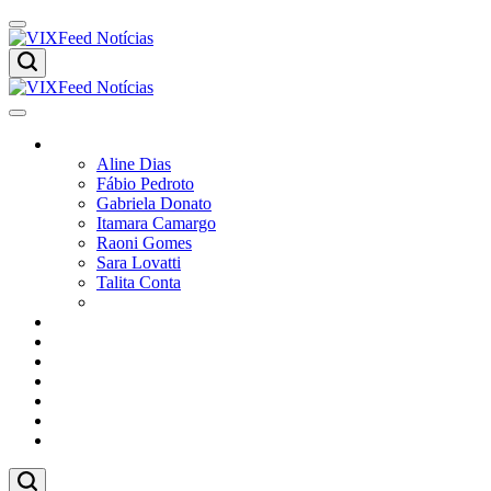
Colunistas
Aline Dias
Fábio Pedroto
Gabriela Donato
Itamara Camargo
Raoni Gomes
Sara Lovatti
Talita Conta
Vitor Magnoni
Cultura
Poder
Editorial
Cidades
Esportes
Economia
Pesquisas