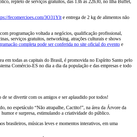
o, repleto de serviços gratuitos, das 13h às 22h30, no Ilha Buffet,
tps://fecomercioes.com/3O31Ylt
e entrega de 2 kg de alimentos não
 com programação voltada a negócios, qualificação profissional,
inas, serviços gratuitos, networking, atrações culturais e shows
ramação completa pode ser conferida no site oficial do evento
e
em todas as capitais do Brasil, é promovida no Espírito Santo pelo
istema Comércio-ES no dia a dia da população e das empresas e todo
de se divertir com os amigos e ser aplaudido por todos!
o, no espetáculo “Não atrapalhe, Cactito!”, na área da Árvore da
, humor e surpresa, estimulando a criatividade do público.
mos brasileiros, músicas leves e momentos interativos, em uma