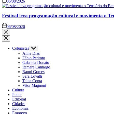
06/08/2026
Festival leva programação cultural e movimenta o Te
06/08/2026
Colunistas
Aline Dias
Fábio Pedroto
Gabriela Donato
Itamara Camargo
Raoni Gomes
Sara Lovatti
Talita Conta
Vitor Magnoni
Cultura
Poder
Editorial
Cidades
Economia
Emprego