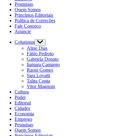
Pesquisas
Quem Somos
Princípios Editoriais
Política de Correções
Fale Conosco
Anuncie
Colunistas
Aline Dias
Fábio Pedroto
Gabriela Donato
Itamara Camargo
Raoni Gomes
Sara Lovatti
Talita Conta
Vitor Magnoni
Cultura
Poder
Editorial
Cidades
Economia
Emprego
Pesquisas
Quem Somos
Princípios Editoriais