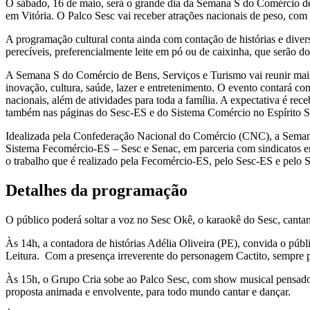
O sábado, 16 de maio, será o grande dia da Semana S do Comércio de B
em Vitória. O Palco Sesc vai receber atrações nacionais de peso, co
A programação cultural conta ainda com contação de histórias e diversã
perecíveis, preferencialmente leite em pó ou de caixinha, que serão 
A Semana S do Comércio de Bens, Serviços e Turismo vai reunir mais d
inovação, cultura, saúde, lazer e entretenimento. O evento contará com
nacionais, além de atividades para toda a família. A expectativa é rec
também nas páginas do Sesc-ES e do Sistema Comércio no Espírito Sant
Idealizada pela Confederação Nacional do Comércio (CNC), a Semana 
Sistema Fecomércio-ES – Sesc e Senac, em parceria com sindicatos em
o trabalho que é realizado pela Fecomércio-ES, pelo Sesc-ES e pelo
Detalhes da programação
O público poderá soltar a voz no Sesc Okê, o karaokê do Sesc, cantan
Às 14h, a contadora de histórias Adélia Oliveira (PE), convida o pú
Leitura. Com a presença irreverente do personagem Cactito, sempre pro
Às 15h, o Grupo Cria sobe ao Palco Sesc, com show musical pensado pa
proposta animada e envolvente, para todo mundo cantar e dançar.