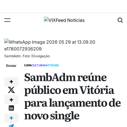
SambAdm. Foto: Divulgação.
Enviar
CAPA
CULTURA
NOTÍCIAS
SambAdm reúne
público em Vitória
para lançamento de
novo single