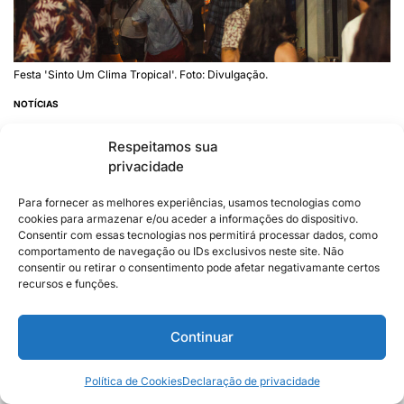
Festa 'Sinto Um Clima Tropical'. Foto: Divulgação.
NOTÍCIAS
Música latina e afro-brasileira
Respeitamos sua
movimentam o Centro de Vitória neste
privacidade
sábado (8)
Para fornecer as melhores experiências, usamos tecnologias como
07/08/2026
cookies para armazenar e/ou aceder a informações do dispositivo.
Consentir com essas tecnologias nos permitirá processar dados, como
comportamento de navegação ou IDs exclusivos neste site. Não
consentir ou retirar o consentimento pode afetar negativamante certos
recursos e funções.
Continuar
Siga no Instagram
Política de Cookies
Declaração de privacidade