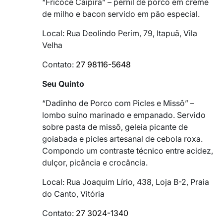
“Fricocê Caipira” – pernil de porco em creme
de milho e bacon servido em pão especial.
Local: Rua Deolindo Perim, 79, Itapuã, Vila
Velha
Contato:
27 98116-5648
Seu Quinto
“Dadinho de Porco com Picles e Missô” –
lombo suíno marinado e empanado. Servido
sobre pasta de missô, geleia picante de
goiabada e picles artesanal de cebola roxa.
Compondo um contraste técnico entre acidez,
dulçor, picância e crocância.
Local: Rua Joaquim Lírio, 438, Loja B-2, Praia
do Canto, Vitória
Contato:
27 3024-1340