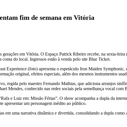
imentam fim de semana em Vitória
 gerações em Vitória. O Espaço Patrick Ribeiro recebe, na sexta-feira 
 conta do local. Ingressos estão à venda pelo site Blue Ticket.
east Experience (foto) apresenta o espetáculo Iron Maiden Symphonic, 
 formação original, efeitos especiais, além dos mesmos instrumentos usad
vivo, regida pelo maestro Fernando Mathias, que adiciona arranjos sin
aphael Mendes, conhecido nas redes sociais pela semelhança vocal com 
m “Rafa e Luiz em: Missão Férias”. O show acompanha a dupla da intern
 apresentar um personagem inédito ao público.
lias em uma narrativa dinâmica e divertida, consolidando a dupla como 