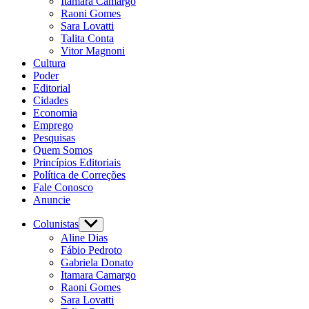
Itamara Camargo
Raoni Gomes
Sara Lovatti
Talita Conta
Vitor Magnoni
Cultura
Poder
Editorial
Cidades
Economia
Emprego
Pesquisas
Quem Somos
Princípios Editoriais
Política de Correções
Fale Conosco
Anuncie
Colunistas
Show
sub
Aline Dias
menu
Fábio Pedroto
Gabriela Donato
Itamara Camargo
Raoni Gomes
Sara Lovatti