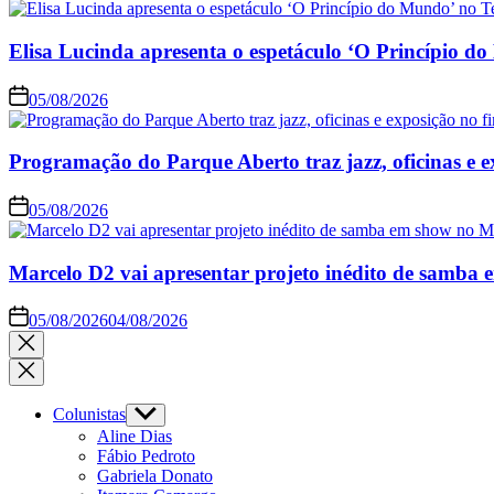
Elisa Lucinda apresenta o espetáculo ‘O Princípio d
05/08/2026
Programação do Parque Aberto traz jazz, oficinas e 
05/08/2026
Marcelo D2 vai apresentar projeto inédito de samb
05/08/2026
04/08/2026
Close
search
Colunistas
Show
sub
Aline Dias
menu
Fábio Pedroto
Gabriela Donato