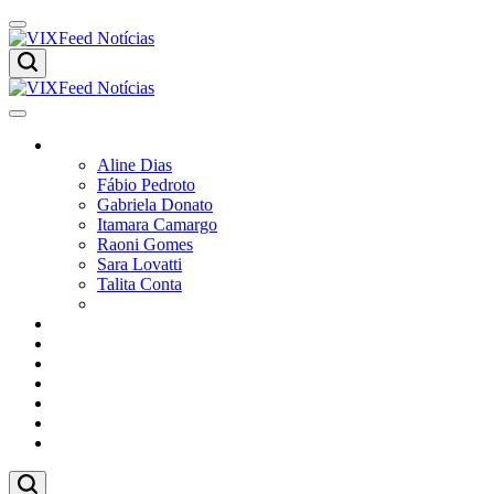
Skip
to
content
VIXFeed
Notícias
VIXFeed
Colunistas
Notícias
Aline Dias
Fábio Pedroto
Gabriela Donato
Itamara Camargo
Raoni Gomes
Sara Lovatti
Talita Conta
Vitor Magnoni
Cultura
Poder
Editorial
Cidades
Esportes
Economia
Pesquisas