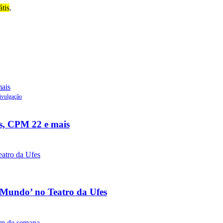
átis
.
ivulgação
s, CPM 22 e mais
o Mundo’ no Teatro da Ufes