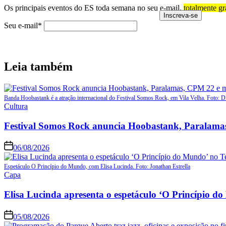
Os principais eventos do ES toda semana no seu e-mail,
totalmente gr
Seu e-mail*
Leia também
Banda Hoobastank é a atração internacional do Festival Somos Rock, em Vila Velha. Foto: D
Posted
Cultura
in
Festival Somos Rock anuncia Hoobastank, Paralama
06/08/2026
Espetáculo O Princípio do Mundo, com Elisa Lucinda. Foto: Jonathan Estrella
Posted
Capa
in
Elisa Lucinda apresenta o espetáculo ‘O Princípio d
05/08/2026