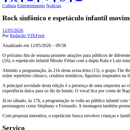
Posted
Cultura
Entretenimento
Notícias
in
Rock sinfônico e espetáculo infantil mov
12/05/2026
Por
Redação VIXFeed
Atualizado em 12/05/2026 – 09:58
O próximo fim de semana promete atrações para públicos de diferentes
(16), o espetáculo infantil Missão Férias com a dupla Rafa e Luiz toma
Abrindo a programação, às 21h desta sexta-feira (15), o grupo The B
reúne repertório clássico, cenários temáticos, figurinos inspirados na
A principal novidade desta edição é a presença de uma orquestra ao 
experiência única para os fãs da banda. O vocal fica por conta de R
Já no sábado, às 17h, a programação se volta ao público infantil co
personagens como Stephany e Fernando. A montagem também promete
Com proposta interativa, o espetáculo busca envolver crianças e famí
Serviço