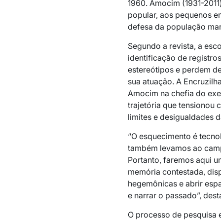
1960. Amocim (1931-2011)
popular, aos pequenos e
defesa da população mar
Segundo a revista, a esco
identificação de registr
estereótipos e perdem de 
sua atuação. A Encruzilh
Amocim na chefia do exe
trajetória que tensionou 
limites e desigualdades da
“O esquecimento é tecnolo
também levamos ao campo
Portanto, faremos aqui 
memória contestada, disp
hegemônicas e abrir espa
e narrar o passado”, dest
O processo de pesquisa 