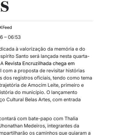
s
IXFeed
6 – 06:53
icada à valorização da memória e do
pírito Santo será lançada nesta quarta-
. A
Revista Encruzilhada chega em
l
com a proposta de revisitar histórias
dos registros oficiais, tendo como tema
trajetória de Amocim Leite, primeiro e
istória do município. O lançamento
ço Cultural Belas Artes, com entrada
contará com bate-papo com Thalia
 Jhonathan Medeiros, integrantes da
ompartilharão os caminhos que guiaram a