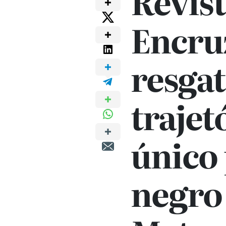
Revis
Encru
resga
trajet
único 
negro