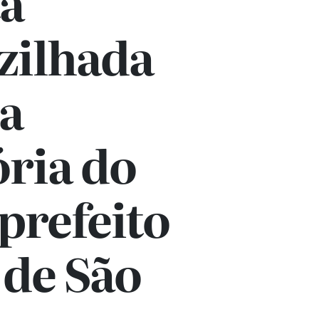
ta
zilhada
ta
ória do
prefeito
 de São