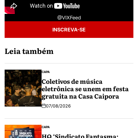
@VIXFeed
INSCREVA-SE
Leia também
CAPA
Coletivos de música
eletrônica se unem em festa
gratuita na Casa Caipora
07/08/2026
CAPA
HQ ‘Sindicato Fantasma: